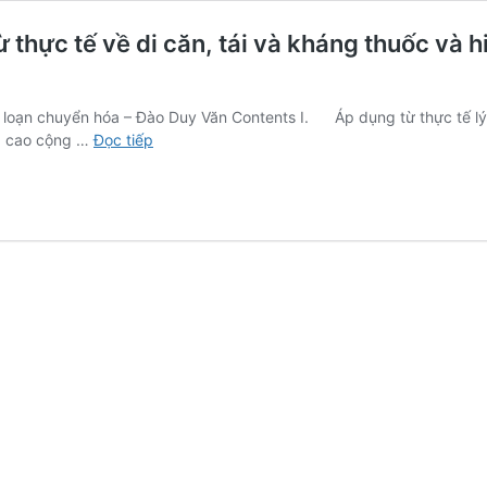
 thực tế về di căn, tái và kháng thuốc và h
 loạn chuyển hóa – Đào Duy Văn Contents I. Áp dụng từ thực tế lý 
Nguyên
áp cao cộng …
Đọc tiếp
nhân
và
giải
pháp
cho
ung
thư
từ
thực
tế
về
di
căn,
tái
và