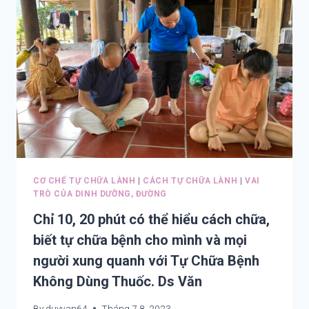
CHỮA
ĐAU
GỐI,
SUY
TĨNH
MẠCH,
HOẠT
HUYẾT
CHỈ
DUY
NHẤT
VỚI
ĐAI
CƠ CHẾ TỰ CHỮA LÀNH
|
CÁCH TỰ CHỮA LÀNH
|
VAI
BẮP
TRÒ CỦA DINH DƯỠNG, ĐƯỜNG
CHÂN
Chỉ 10, 20 phút có thể hiểu cách chữa,
HAY
ĐÔI
biết tự chữa bệnh cho mình và mọi
DÂY
người xung quanh với Tự Chữa Bệnh
CHUN.
Không Dùng Thuốc. Ds Văn
By
duyvan64
Tháng 7 8, 2023