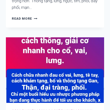
trọng hơn. Thông tạng, lưng, ngực, tim, phổi, đáy
phổi, mạn…
TẮC,
READ MORE
ĐỘC,
HÀN
LÀ
GỐC
GÂY
RA
ĐA
VẤN
ĐỀ.
THEO
THỜI
GIAN,
KHÔNG
SỬA
GỐC
GÂY
VẤN