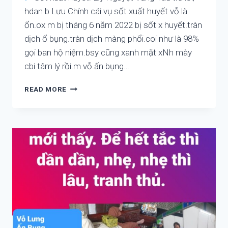
THẦN
hdan b Lưu Chính cái vụ sốt xuất huyết vỗ là
KINH
ổn.ox m bị tháng 6 năm 2022 bị sốt x huyết.tràn
THỰC
dịch ổ bụng.tràn dịch màng phổi.coi như là 98%
VẬT,
gọi ban hộ niệm.bsy cũng xanh mặt xNh mày
DI
CHỨNG
cbi tâm lý rồi.m vỗ.ấn bụng…
HẬU
VACCIN,
CÁCH
READ MORE
COVID,
PHỤC
SỐT
HỒI
XUẤT
SAU
HUYẾT,
ỐM,
HẬU
CHỮA
SẢN,
HO,
TRỤC
SỐT,
HÀN,
SỐT
CHỮA
XUẤT
HUYẾT
HUYẾT,
ÁP
HỖ
CAO,
TRỢ
HUYẾT
CHỮA