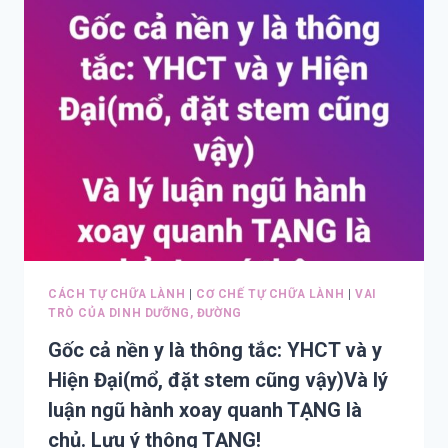
ĂN,
ĂN
UỐNG,
HỌC
TẬP
ÍT
KHI
CHỈ
CÓ
ĐÚNG
SAI,
CÁI
GÌ
CŨNG
CÁCH TỰ CHỮA LÀNH
|
CƠ CHẾ TỰ CHỮA LÀNH
|
VAI
CÓ
TRÒ CỦA DINH DƯỠNG, ĐƯỜNG
LÝ.
Gốc cả nền y là thông tắc: YHCT và y
CHỈNH,
LINH
Hiện Đại(mổ, đặt stem cũng vậy)Và lý
HOẠT,
luận ngũ hành xoay quanh TẠNG là
CÓ
chủ. Lưu ý thông TẠNG!
KẾT