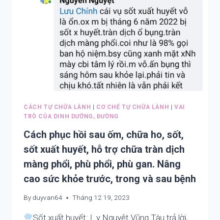
BIẾT
CHỮA
ĐAU
LƯNG,
THOÁI
HÓA,
ĐAU
MỎI
CỔ
VAI,
ĐAU
CÁCH TỰ CHỮA LÀNH
|
CƠ CHẾ TỰ CHỮA LÀNH
|
VAI
ĐẦU,
TRÒ CỦA DINH DƯỠNG, ĐƯỜNG
MẤT
Cách phục hồi sau ốm, chữa ho, sốt,
NGỦ,
GAN
sốt xuất huyết, hỗ trợ chữa tràn dịch
NHIỄM
màng phổi, phù phổi, phù gan. Nâng
MỠ,
cao sức khỏe trước, trong và sau bệnh
MÁU
NHIỄM
By
duyvan64
Tháng 12 19, 2023
MỠ,
RỐI
Sốt xuất huyết: L.y Nguyệt Vũng Tàu trả lời,
LOẠN