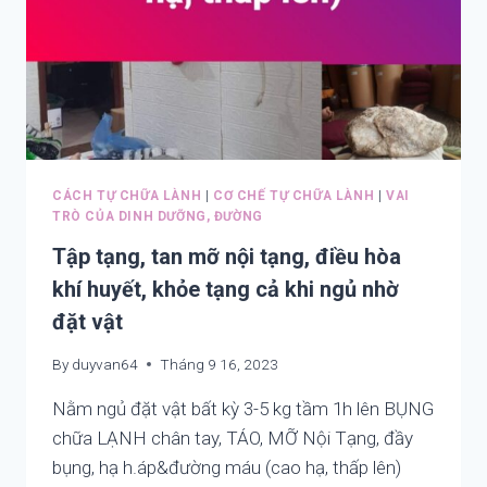
HIỆN
ĐẠI(MỔ,
ĐẶT
STEM
CŨNG
VẬY)VÀ
LÝ
LUẬN
NGŨ
CÁCH TỰ CHỮA LÀNH
|
CƠ CHẾ TỰ CHỮA LÀNH
|
VAI
HÀNH
TRÒ CỦA DINH DƯỠNG, ĐƯỜNG
XOAY
Tập tạng, tan mỡ nội tạng, điều hòa
QUANH
TẠNG
khí huyết, khỏe tạng cả khi ngủ nhờ
LÀ
đặt vật
CHỦ.
LƯU
By
duyvan64
Tháng 9 16, 2023
Ý
THÔNG
Nằm ngủ đặt vật bất kỳ 3-5 kg tầm 1h lên BỤNG
TẠNG!
chữa LẠNH chân tay, TÁO, MỠ Nội Tạng, đầy
bụng, hạ h.áp&đường máu (cao hạ, thấp lên)