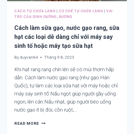
VẬT
CÁCH TỰ CHỮA LÀNH
|
CƠ CHẾ TỰ CHỮA LÀNH
|
VAI
TRÒ CỦA DINH DƯỠNG, ĐƯỜNG
Cách làm sữa gạo, nước gạo rang, sữa
hạt các loại dễ dàng chỉ với máy say
sinh tố hoặc máy tạo sữa hạt
By
duyvan64
Tháng 9 8, 2023
Khi hạt rang rang chín lên sẽ có mùi thơm hấp
dẫn. Cách làm nước gạo rang (như gạo Hàn
Quốc), tự làm các loại sữa hạt với máy hoặc chỉ
máy say sinh tố.Nấu ngọt giúp người gầy uống
ngon, lên cân.Nấu nhạt, giúp người béo uống
nước gạo ít bị đói, cồn ruột,…
CÁCH
READ MORE
LÀM