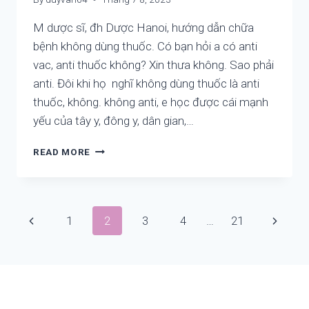
M dược sĩ, đh Dược Hanoi, hướng dẫn chữa
bệnh không dùng thuốc. Có bạn hỏi a có anti
vac, anti thuốc không? Xin thưa không. Sao phải
anti. Đôi khi họ nghĩ không dùng thuốc là anti
thuốc, không. không anti, e học được cái mạnh
yếu của tây y, đông y, dân gian,…
CHỈ
READ MORE
10,
20
PHÚT
CÓ
Page
Previous
Next
1
2
3
4
…
21
THỂ
HIỂU
navigation
Page
Page
CÁCH
CHỮA,
BIẾT
TỰ
CHỮA