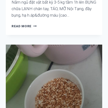
Nằm ngủ đặt vật bất kỳ 3-5 kg tầm 1h lên BỤNG
chữa LẠNH chân tay, TÁO, MỠ Nội Tạng, đầy
bụng, hạ h.áp&đường máu (cao…
TẬP
READ MORE
TẠNG,
TAN
MỠ
NỘI
TẠNG,
ĐIỀU
HÒA
KHÍ
HUYẾT,
KHỎE
TẠNG
CẢ
KHI
NGỦ
NHỜ
ĐẶT