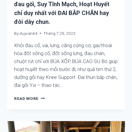
THUỐC:
đau gối, Suy Tĩnh Mạch, Hoạt Huyết
X5,
chỉ duy nhất với ĐAI BẮP CHÂN hay
X10
HIỆU
đôi dây chun.
QUẢ
CHỮA
By
duyvan64
Tháng 7 29, 2023
CỦA
Khỏi đau cổ, vai, lưng, căng cứng cơ, gai/thoái
CƠ
SỞ
hóa đốt sống cổ, đốt sống lưng, đau chân,
MATXA,
chuột rút chỉ với BÚA XỐP, BÚA CAO SU Bó giúp
SPA,
hoạt huyết theo mỗi bước đi, như quả tim thứ 2,
DƯỠNG
SINH
dưỡng gối hay Knee Support. Đai thun bắp chân,
VÀ
đai gối Yvi – thao tác…
TỰ
CHỮA
KHỎI
READ MORE
ĐAU
NHỨC
CHÂN,
CHUỘT
RÚT,