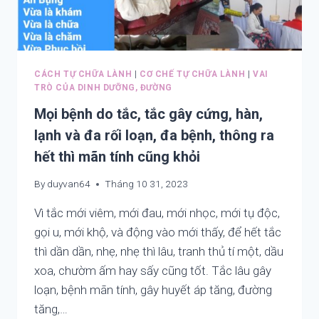
ÁP
TRÀN
THẤP,
DỊCH
TIỂU
MÀNG
ĐƯỜNG
PHỔI,
CHO
PHÙ
CÁCH TỰ CHỮA LÀNH
|
CƠ CHẾ TỰ CHỮA LÀNH
|
VAI
CHÍNH
PHỔI,
TRÒ CỦA DINH DƯỠNG, ĐƯỜNG
MÌNH
PHÙ
Mọi bệnh do tắc, tắc gây cứng, hàn,
VÀ
GAN.
NGƯỜI
NÂNG
lạnh và đa rối loạn, đa bệnh, thông ra
XUNG
CAO
hết thì mãn tính cũng khỏi
QUANH
SỨC
KHỎE
By
duyvan64
Tháng 10 31, 2023
TRƯỚC,
TRONG
Vì tắc mới viêm, mới đau, mới nhọc, mới tụ độc,
VÀ
gọi u, mới khộ, và động vào mới thấy, để hết tắc
SAU
thì dần dần, nhẹ, nhẹ thì lâu, tranh thủ tí một, dầu
BỆNH
xoa, chườm ấm hay sấy cũng tốt. Tắc lâu gây
loạn, bệnh mãn tính, gây huyết áp tăng, đường
tăng,…