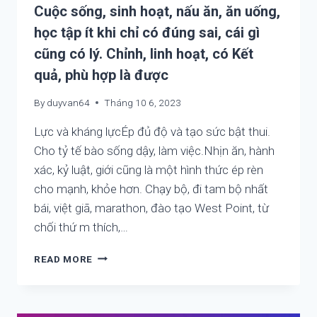
Cuộc sống, sinh hoạt, nấu ăn, ăn uống,
CŨNG
KHỎI
học tập ít khi chỉ có đúng sai, cái gì
cũng có lý. Chỉnh, linh hoạt, có Kết
quả, phù hợp là được
By
duyvan64
Tháng 10 6, 2023
Lực và kháng lựcÉp đủ độ và tạo sức bật thui.
Cho tỷ tế bào sống dậy, làm việc.Nhịn ăn, hành
xác, kỷ luật, giới cũng là một hình thức ép rèn
cho mạnh, khỏe hơn. Chạy bộ, đi tam bộ nhất
bái, việt giã, marathon, đào tạo West Point, từ
chối thứ m thích,…
CUỘC
READ MORE
SỐNG,
SINH
HOẠT,
NẤU