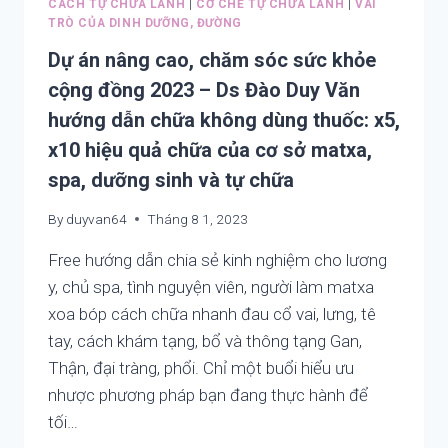
ĐỀ
CÁCH TỰ CHỮA LÀNH
|
CƠ CHẾ TỰ CHỮA LÀNH
|
VAI
CÀNG
TRÒ CỦA DINH DƯỠNG, ĐƯỜNG
TRẦM
Dự án nâng cao, chăm sóc sức khỏe
TRỌNG
HƠN.
cộng đồng 2023 – Ds Đào Duy Văn
hướng dẫn chữa không dùng thuốc: x5,
x10 hiệu quả chữa của cơ sở matxa,
spa, dưỡng sinh và tự chữa
By
duyvan64
Tháng 8 1, 2023
Free hướng dẫn chia sẻ kinh nghiệm cho lương
y, chủ spa, tình nguyện viên, người làm matxa
xoa bóp cách chữa nhanh đau cổ vai, lưng, tê
tay, cách khám tạng, bổ và thông tạng Gan,
Thận, đại tràng, phổi. Chỉ một buổi hiểu ưu
nhược phương pháp bạn đang thực hành để
tối…