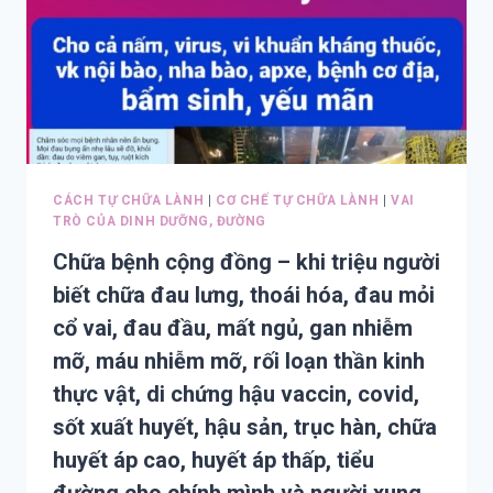
CÁCH TỰ CHỮA LÀNH
|
CƠ CHẾ TỰ CHỮA LÀNH
|
VAI
TRÒ CỦA DINH DƯỠNG, ĐƯỜNG
Chữa bệnh cộng đồng – khi triệu người
biết chữa đau lưng, thoái hóa, đau mỏi
cổ vai, đau đầu, mất ngủ, gan nhiễm
mỡ, máu nhiễm mỡ, rối loạn thần kinh
thực vật, di chứng hậu vaccin, covid,
sốt xuất huyết, hậu sản, trục hàn, chữa
huyết áp cao, huyết áp thấp, tiểu
đường cho chính mình và người xung