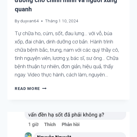
quanh
By
duyvan64
Tháng 1 10, 2024
Tự chữa ho, cúm, sốt, đau lưng… với vỗ, búa
xốp, đai chân, dinh dưỡng cơ bản. Hành trình
chữa bệnh bắc, trung, nam với các quý thầy cô,
tình nguyện viên, lương y, bác sĩ, sư ông… Chữa
bệnh thuận tự nhiên, đơn giản, hiệu quả, thấy
ngay. Video thực hành, cách làm, nguyên…
CHỮA
READ MORE
BỆNH
CỘNG
ĐỒNG
–
KHI
TRIỆU
NGƯỜI