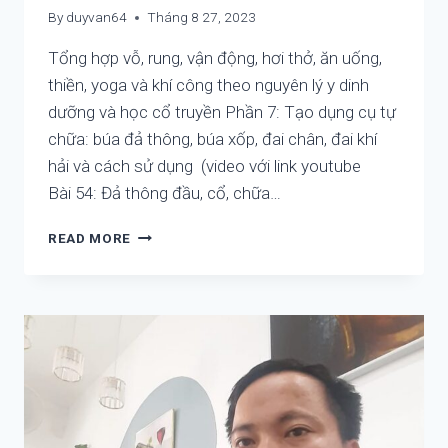
By
duyvan64
Tháng 8 27, 2023
Tổng hợp vỗ, rung, vận động, hơi thở, ăn uống,
thiền, yoga và khí công theo nguyên lý y dinh
dưỡng và học cổ truyền Phần 7: Tạo dụng cụ tự
chữa: búa đả thông, búa xốp, đai chân, đai khí
hải và cách sử dụng (video với link youtube
Bài 54: Đả thông đầu, cổ, chữa…
KHÓA
READ MORE
HỌC
ONLINE
TỰ
CHỮA
BỆNH
KHÔNG
CẦN
DÙNG
THUỐC