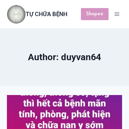
Skip
to
TỰ CHỮA BỆNH
Shopee
content
Author: duyvan64