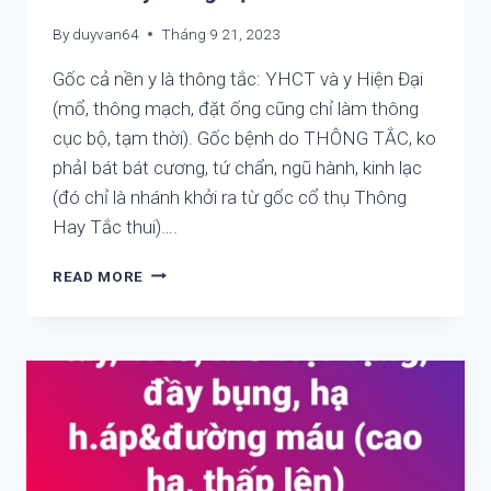
QUẢ,
By
duyvan64
Tháng 9 21, 2023
PHÙ
HỢP
Gốc cả nền y là thông tắc: YHCT và y Hiện Đại
LÀ
ĐƯỢC
(mổ, thông mạch, đặt ống cũng chỉ làm thông
cục bộ, tạm thời). Gốc bệnh do THÔNG TẮC, ko
phảI bát bát cương, tứ chẩn, ngũ hành, kinh lạc
(đó chỉ là nhánh khởi ra từ gốc cổ thụ Thông
Hay Tắc thui)….
GỐC
READ MORE
CẢ
NỀN
Y
LÀ
THÔNG
TẮC:
YHCT
VÀ
Y