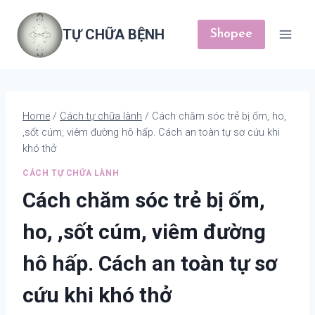
Skip
to
TỰ CHỮA BỆNH
Shopee
content
Home
/
Cách tự chữa lành
/
Cách chăm sóc trẻ bị ốm, ho,
,sốt cúm, viêm đường hô hấp. Cách an toàn tự sơ cứu khi
khó thở
CÁCH TỰ CHỮA LÀNH
Cách chăm sóc trẻ bị ốm,
ho, ,sốt cúm, viêm đường
hô hấp. Cách an toàn tự sơ
cứu khi khó thở