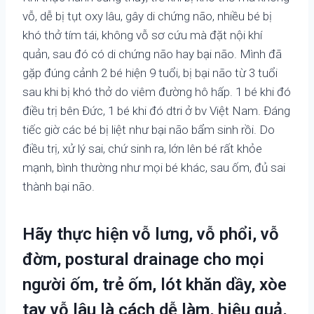
vỗ, dễ bị tụt oxy lâu, gây di chứng não, nhiều bé bị
khó thở tím tái, không vỗ sơ cứu mà đặt nội khí
quản, sau đó có di chứng não hay bại não. Mình đã
gặp đúng cảnh 2 bé hiện 9 tuổi, bị bại não từ 3 tuổi
sau khi bị khó thở do viêm đường hô hấp. 1 bé khi đó
điều trị bên Đức, 1 bé khi đó dtri ở bv Việt Nam. Đáng
tiếc giờ các bé bị liệt như bại não bẩm sinh rồi. Do
điều trị, xử lý sai, chứ sinh ra, lớn lên bé rất khỏe
mạnh, bình thường như mọi bé khác, sau ốm, đủ sai
thành bại não.
Hãy thực hiện vỗ lưng, vỗ phổi, vỗ
đờm, postural drainage cho mọi
người ốm, trẻ ốm, lót khăn dầy, xòe
tay vỗ lâu là cách dễ làm, hiệu quả,