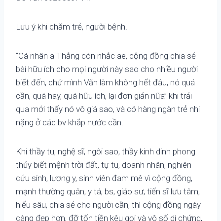
Lưu ý khi chăm trẻ, người bệnh.
“Cá nhân a Thắng còn nhắc ae, cộng đồng chia sẻ
bài hữu ích cho mọi người này sao cho nhiều người
biết đến, chứ mình Văn làm không hết đâu, nó quá
cần, quá hay, quá hữu ích, lại đơn giản nữa” khi trải
qua mới thấy nó vô giá sao, và có hàng ngàn trẻ nhi
nặng ở các bv khắp nước cần.
Khi thầy tu, nghệ sĩ, ngôi sao, thầy kinh dinh phong
thủy biết mệnh trời đất, tự tu, doanh nhân, nghiên
cứu sinh, lương y, sinh viên đam mê vì cộng đồng,
mạnh thường quân, y tá, bs, giáo sư, tiến sĩ lưu tâm,
hiểu sâu, chia sẻ cho người cần, thì cộng đồng ngày
càng đẹp hơn, đỡ tốn tiền kêu gọi và vô số di chứng,