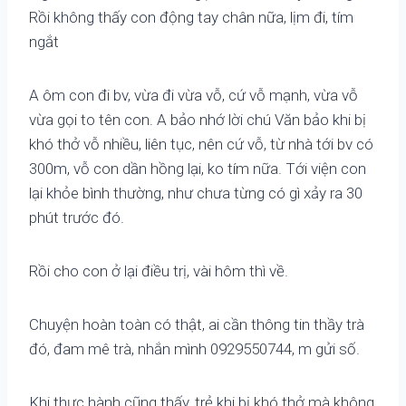
Rồi không thấy con động tay chân nữa, lịm đi, tím
ngắt
A ôm con đi bv, vừa đi vừa vỗ, cứ vỗ mạnh, vừa vỗ
vừa gọi to tên con. A bảo nhớ lời chú Văn bảo khi bị
khó thở vỗ nhiều, liên tục, nên cứ vỗ, từ nhà tới bv có
300m, vỗ con dần hồng lại, ko tím nữa. Tới viện con
lại khỏe bình thường, như chưa từng có gì xảy ra 30
phút trước đó.
Rồi cho con ở lại điều trị, vài hôm thì về.
Chuyện hoàn toàn có thật, ai cần thông tin thầy trà
đó, đam mê trà, nhắn mình 0929550744, m gửi số.
Khi thực hành cũng thấy, trẻ khi bị khó thở mà không