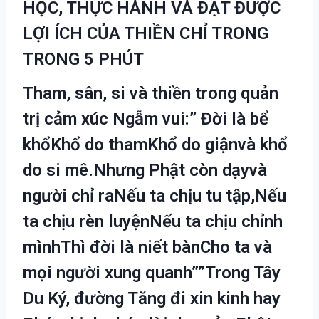
HỌC, THỰC HÀNH VÀ ĐẠT ĐƯỢC
LỢI ÍCH CỦA THIỀN CHỈ TRONG
TRONG 5 PHÚT
Tham, sân, si và thiền trong quản
trị cảm xúc
Ngẫm vui:” Đời là bể
khổKhổ do thamKhổ do giậnvà khổ
do si mê.Nhưng Phật còn dạyvà
người chỉ raNếu ta chịu tu tập,Nếu
ta chịu rèn luyệnNếu ta chịu chỉnh
mìnhThì đời là niết bànCho ta và
mọi người xung quanh””Trong Tây
Du Ký, đường Tăng đi xin kinh hay