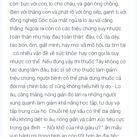
còn: bực với con, lo cho cháu, và giận ông chồng,
điên với thằng con và phát rồ với ông sếp, ganh tị với
đồng nghiệp.Gốc của mất ngủ là lo âu và căng
thẳng. Ngoài ra còn có các triệu chứng suy nhược
toàn thân như hay đau toàn thân: đầu, cổ, dạ dày,
táo bón, ốm, giật mình, hay mơ, vã mồ hôi, da tím tái
…có nhiều vấn đề về sức khỏe: hay còn gọi là suy
nhược cơ thể. Nếu đúng vậy thì thuốc Tây không có
tác dụng lắm đâu, bác sĩ sẽ cho thuốc làm giảm
triệu chứng, người bệnh có thể phải dùng thuốc cả
đời mà chính bác sĩ cũng không hiểu hết lý do.- Lo
âu, căng thẳng, nóng giận đó lan ra những người
xung quanh làm giảm khả năng học tập, tư duy và
tập trung của họ. Chuỗi hệ lụy xấu có thể dai dẳng
nếu không diệt lo âu, nóng giận và cảm xúc tiêu cực
trong gia đình. – Nỗi khổ của nhà giàu ư? ” ăn mẩu
vụn bánh mì trong bình an còn tốt hơn ăn đại tiệc