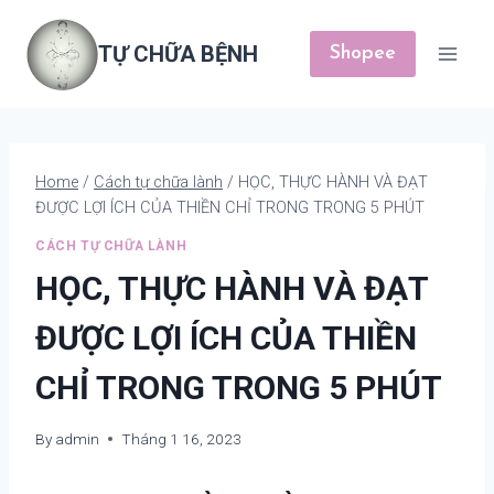
Skip
to
TỰ CHỮA BỆNH
Shopee
content
Home
/
Cách tự chữa lành
/
HỌC, THỰC HÀNH VÀ ĐẠT
ĐƯỢC LỢI ÍCH CỦA THIỀN CHỈ TRONG TRONG 5 PHÚT
CÁCH TỰ CHỮA LÀNH
HỌC, THỰC HÀNH VÀ ĐẠT
ĐƯỢC LỢI ÍCH CỦA THIỀN
CHỈ TRONG TRONG 5 PHÚT
By
admin
Tháng 1 16, 2023