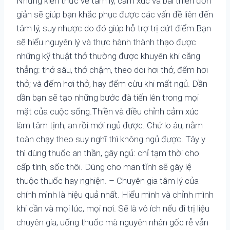
Những kiến thức về tâm lý, cảm xúc và bài thiền đơn
giản sẽ giúp bạn khắc phục được các vấn đề liên đến
tâm lý, suy nhược do đó giúp hỗ trợ trị dứt điểm.Bạn
sẽ hiểu nguyên lý và thực hành thành thạo được
những kỹ thuật thở thường được khuyên khi căng
thẳng: thở sâu, thở chậm, theo dõi hơi thở, đếm hơi
thở; và đếm hơi thở, hay đếm cừu khi mất ngủ. Dần
dần bạn sẽ tạo những bước đà tiến lên trong mọi
mặt của cuộc sống.Thiền và điều chỉnh cảm xúc
làm tâm tịnh, an rồi mới ngủ được. Chứ lo âu, nằm
toàn chạy theo suy nghĩ thì không ngủ được. Tây y
thì dùng thuốc an thần, gây ngủ: chỉ tạm thời cho
cấp tính, sốc thôi. Dùng cho mãn tĩnh sẽ gây lệ
thuộc thuốc hay nghiện. – Chuyên gia tâm lý của
chính mình là hiệu quả nhất. Hiểu mình và chỉnh mình
khi cần và mọi lúc, mọi nơi. Sẽ là vô ích nếu đi trị liệu
chuyên gia, uống thuốc mà nguyên nhân gốc rễ vẫn