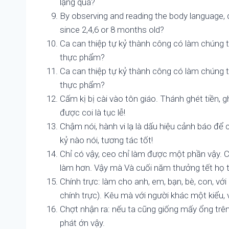
lặng quá?
By observing and reading the body language, 
since 2,4,6 or 8 months old?
Ca can thiệp tự kỷ thành công có làm chúng t
thực phẩm?
Ca can thiệp tự kỷ thành công có làm chúng t
thực phẩm?
Cấm kị bị cài vào tôn giáo. Thánh ghét tiền, ghét
được coi là tục lễ!
Chậm nói, hành vi lạ là dấu hiệu cảnh báo để 
kỷ nào nói, tương tác tốt!
Chỉ có vậy, ceo chỉ làm được một phần vậy. C
làm hơn. Vậy mà Và cuối năm thưởng tết họ to
Chính trực: làm cho anh, em, bạn, bè, con, với
chính trực). Kêu mà với người khác một kiểu, 
Chợt nhận ra: nếu ta cũng giống mấy ổng trên 
phát ớn vậy.