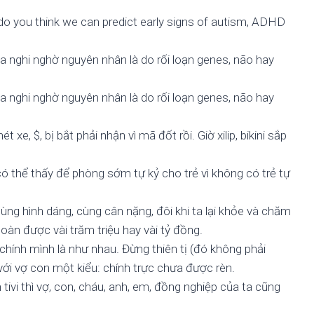
do you think we can predict early signs of autism, ADHD
a nghi nghờ nguyên nhân là do rối loạn genes, não hay
a nghi nghờ nguyên nhân là do rối loạn genes, não hay
 xe, $, bị bắt phải nhận vì mã đốt rồi. Giờ xilip, bikini sắp
có thể thấy để phòng sớm tự kỷ cho trẻ vì không có trẻ tự
ùng hình dáng, cùng cân nặng, đôi khi ta lại khỏe và chăm
àn được vài trăm triệu hay vài tỷ đồng.
 chính mình là như nhau. Đừng thiên tị (đó không phải
với vợ con một kiểu: chính trực chưa được rèn.
tivi thì vợ, con, cháu, anh, em, đồng nghiệp của ta cũng