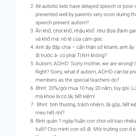
All autistic kids have delayed speech or poo
prevented well by parents very soon during th
speech prevent autism?
Ăn khổ, chơi khổ, nhậu khổ: như đứa đánh ga
và khổ mà: nô lệ của cảm giác
Anh ấy đập chai – cẩn thận sở khanh; anh ấy
đi trước à- có phải TỊNH không?
Autism, ADHD: Sorry mother, we are wrong! It i
Right? Sorry, what if autism, ADHD can be pre
members as the special teachers do?
Bhnt: 20%/gói mua 10 hay 20 năm, tùy gói. Lừ
mà khoe là có lãi, tiết kiệm!
Bhnt: tình thương, trách nhiệm, lãi gộp, tiết k
méo hết nhỉ?
Bình quân 1 ngày/tuần con chơi với bao nhiêu ngườ
tuổi? Cho mình con số đi. Môi trường con ở kh