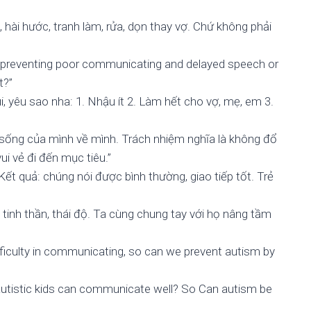
, hài hước, tranh làm, rửa, dọn thay vợ. Chứ không phải
, preventing poor communicating and delayed speech or
t?”
 yêu sao nha: 1. Nhậu ít 2. Làm hết cho vợ, mẹ, em 3.
sống của mình về mình. Trách nhiệm nghĩa là không đổ
vui vẻ đi đến mục tiêu.”
Kết quả: chúng nói được bình thường, giao tiếp tốt. Trẻ
inh thần, thái độ. Ta cùng chung tay với họ nâng tầm
fficulty in communicating, so can we prevent autism by
autistic kids can communicate well? So Can autism be