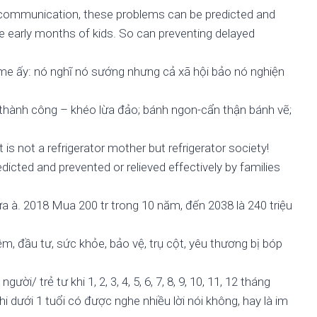
r communication, these problems can be predicted and
e early months of kids. So can preventing delayed
me ấy: nó nghĩ nó sướng nhưng cả xã hội bảo nó nghiện
 thành công – khéo lừa đảo; bánh ngon-cẩn thận bánh vẽ;
s not a refrigerator mother but refrigerator society!
dicted and prevented or relieved effectively by families
a à. 2018 Mua 200 tr trong 10 năm, đến 2038 là 240 triệu
iệm, đầu tư, sức khỏe, bảo vệ, trụ cột, yêu thương bị bóp
i/ trẻ tư khi 1, 2, 3, 4, 5, 6, 7, 8, 9, 10, 11, 12 tháng
i dưới 1 tuổi có được nghe nhiều lời nói không, hay là im