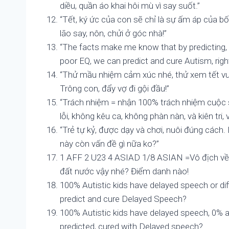
diều, quần áo khai hôi mù vì say suốt.”
“Tết, ký ức của con sẽ chỉ là sự ấm áp của bố
lão say, nôn, chửi ở góc nhà!”
“The facts make me know that by predicting
poor EQ, we can predict and cure Autism, righ
“Thử mầu nhiệm cảm xúc nhé, thử xem tết vui,
Trông con, đẩy vợ đi gội đầu!”
“Trách nhiệm = nhận 100% trách nhiệm cuộc 
lỗi, không kêu ca, không phàn nàn, và kiên tri, 
“Trẻ tự kỷ, được dạy và chơi, nuôi đúng cách. 
này còn vấn đề gì nữa ko?”
1 AFF 2 U23 4 ASIAD 1/8 ASIAN =Vô địch về t
đất nước vậy nhé? Điểm danh nào!
100% Autistic kids have delayed speech or di
predict and cure Delayed Speech?
100% Autistic kids have delayed speech, 0% 
predicted, cured with Delayed speech?