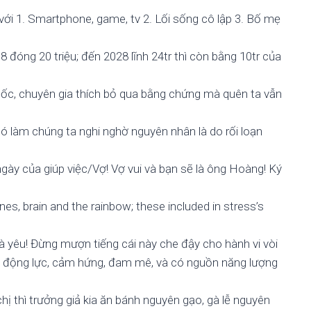
 với 1. Smartphone, game, tv 2. Lối sống cô lập 3. Bố mẹ
18 đóng 20 triệu; đến 2028 lĩnh 24tr thì còn bằng 10tr của
ó gốc, chuyên gia thích bỏ qua bằng chứng mà quên ta vẫn
có làm chúng ta nghi nghờ nguyên nhân là do rối loạn
ngày của giúp việc/Vợ! Vợ vui và bạn sẽ là ông Hoàng! Ký
es, brain and the rainbow; these included in stress’s
là yêu! Đừng mượn tiếng cái này che đậy cho hành vi vòi
 ra động lực, cảm hứng, đam mê, và có nguồn năng lượng
ị thì trưởng giả kia ăn bánh nguyên gạo, gà lễ nguyên