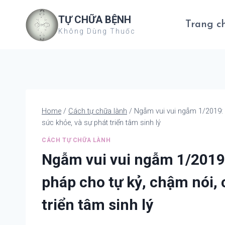
Skip
TỰ CHỮA BỆNH
to
Trang c
Không Dùng Thuốc
content
Home
/
Cách tự chữa lành
/
Ngẫm vui vui ngẫm 1/2019: n
sức khỏe, và sự phát triển tâm sinh lý
CÁCH TỰ CHỮA LÀNH
Ngẫm vui vui ngẫm 1/2019:
pháp cho tự kỷ, chậm nói, 
triển tâm sinh lý