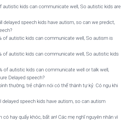
 autistic kids can communicate well, So autistic kids are
ll delayed speech kids have autism, so can we predict,
peech?
% of autistic kids can communicate well, So autism is
 of autistic kids can communicate well, So autistic kids
 of autistic kids can communicate well or talk well,
 cure Delayed speech?
bình thường, trẻ chậm nói có thể thành tự kỷ. Có ngu khi
ll delayed speech kids have autism, so can autism
 sinh có hay quấy khóc, bất an! Các mẹ nghĩ nguyên nhân vì