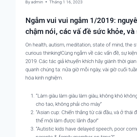
By
admin
Tháng 1 16, 2023
Ngẫm vui vui ngẫm 1/2019: nguyên
chậm nói, các vấ đề sức khỏe, và 
On health, autism, meditation, state of mind, the st
curious thinking!Cùng ngẫm về các vấn đề, sự kiệ
2019. Các tác giả khuyến khích hãy giành thời gian
quanh chúng ta: nửa giờ mỗi ngày, vài giờ cuối tuầ
hóa kinh nghiệm.
“Làm giàu làm giàu làm giàu, không khó không k
cho tao, không phải cho mày”
“Asian cup: Chiến thắng từ cái đầu, và ở thái
thể mới làm được lãnh đạo!”
“Autistic kids have delayed speech, poor com
parents & family member on time?”