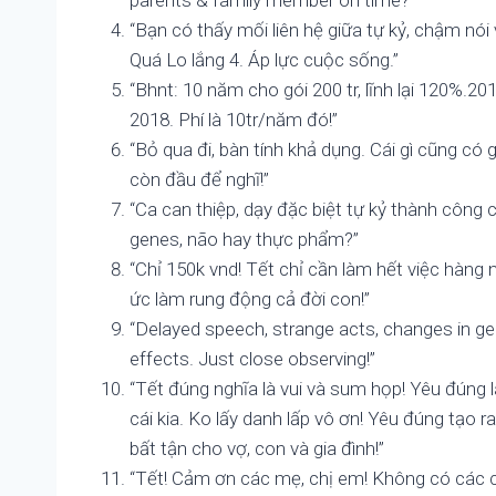
“Bạn có thấy mối liên hệ giữa tự kỷ, chậm nói
Quá Lo lắng 4. Áp lực cuộc sống.”
“Bhnt: 10 năm cho gói 200 tr, lĩnh lại 120%.20
2018. Phí là 10tr/năm đó!”
“Bỏ qua đi, bàn tính khả dụng. Cái gì cũng c
còn đầu để nghĩ!”
“Ca can thiệp, dạy đặc biệt tự kỷ thành công 
genes, não hay thực phẩm?”
“Chỉ 150k vnd! Tết chỉ cần làm hết việc hàng 
ức làm rung động cả đời con!”
“Delayed speech, strange acts, changes in gen
effects. Just close observing!”
“Tết đúng nghĩa là vui và sum họp! Yêu đúng 
cái kia. Ko lấy danh lấp vô ơn! Yêu đúng tạo
bất tận cho vợ, con và gia đình!”
“Tết! Cảm ơn các mẹ, chị em! Không có các ch