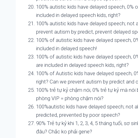
100% autistic kids have delayed speech, 0% of
included in delayed speech kids, right?
100% autistic kids have delayed speech; not a
prevent autism by predict, prevent delayed s
100% of autistic kids have delayed speech, 0
included in delayed speech!
100% of autistic kids have delayed speech, 0%
are included in delayed speech kids, right?
100% of Autistic kids have delayed speech, 0%
right? Can we prevent autism by predict and
100% trẻ tự kỷ chậm nói, 0% trẻ tự kỷ mà nói 
phòng VIP = phòng chậm nói?
100%autistic kids have delayed speech; not a
predicted, prevented by poor speech?
90% Trẻ tự kỷ khi 1, 2, 3, 4, 5 tháng tuổi, sơ
đâu? Chắc ko phải gene?