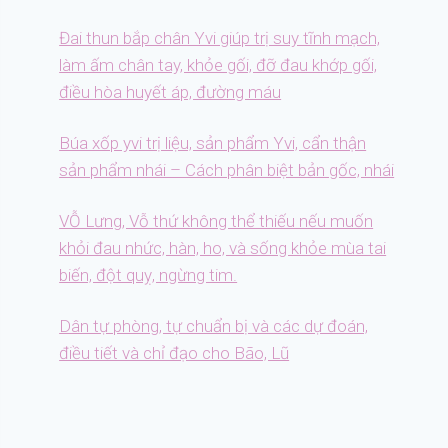
Đai thun bắp chân Yvi giúp trị suy tĩnh mạch,
làm ấm chân tay, khỏe gối, đỡ đau khớp gối,
điều hòa huyết áp, đường máu
Búa xốp yvi trị liệu, sản phẩm Yvi, cẩn thận
sản phẩm nhái – Cách phân biệt bản gốc, nhái
VỖ Lưng, Vỗ thứ không thể thiếu nếu muốn
khỏi đau nhức, hàn, ho, và sống khỏe mùa tai
biến, đột quỵ, ngừng tim.
Dân tự phòng, tự chuẩn bị và các dự đoán,
điều tiết và chỉ đạo cho Bão, Lũ