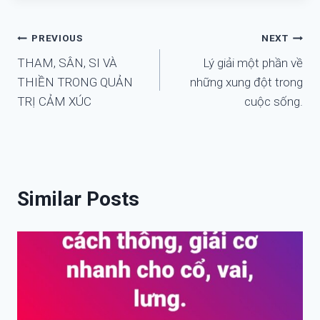
Điều
PREVIOUS
NEXT
THAM, SÂN, SI VÀ
Lý giải một phần về
hướng
THIỀN TRONG QUẢN
những xung đột trong
bài
TRỊ CẢM XÚC
cuộc sống.
viết
Similar Posts