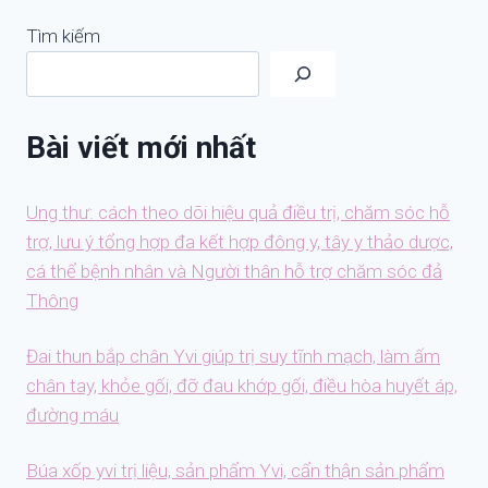
Tìm kiếm
Bài viết mới nhất
Ung thư: cách theo dõi hiệu quả điều trị, chăm sóc hỗ
trợ, lưu ý tổng hợp đa kết hợp đông y, tây y thảo dược,
cá thể bệnh nhân và Người thân hỗ trợ chăm sóc đả
Thông
Đai thun bắp chân Yvi giúp trị suy tĩnh mạch, làm ấm
chân tay, khỏe gối, đỡ đau khớp gối, điều hòa huyết áp,
đường máu
Búa xốp yvi trị liệu, sản phẩm Yvi, cẩn thận sản phẩm