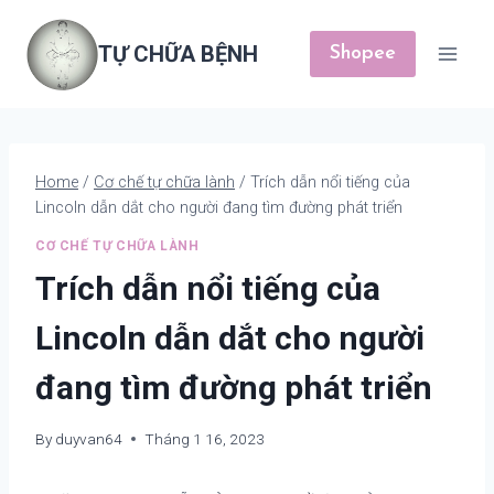
Skip
to
TỰ CHỮA BỆNH
Shopee
content
Home
/
Cơ chế tự chữa lành
/
Trích dẫn nổi tiếng của
Lincoln dẫn dắt cho người đang tìm đường phát triển
CƠ CHẾ TỰ CHỮA LÀNH
Trích dẫn nổi tiếng của
Lincoln dẫn dắt cho người
đang tìm đường phát triển
By
duyvan64
Tháng 1 16, 2023