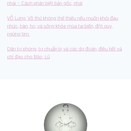
nhái – Cách phân biệt bản gốc, nhái
VỖ Lưng, Vỗ thứ không thể thiếu nếu muốn khỏi đau
nhức, hàn, ho, và sống khỏe mùa tai biến, đột quỵ,
ngừng tim.
Dân tự phòng, tự chuẩn bị và các dự đoán, điều tiết và
chỉ đạo cho Bão, Lũ