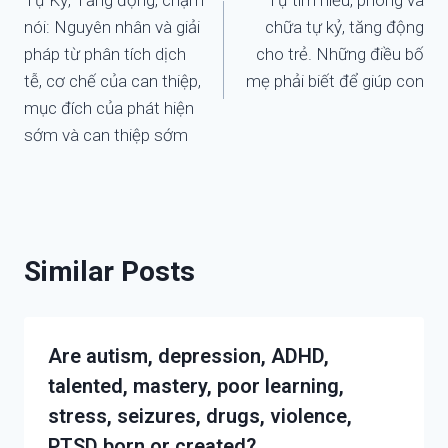
hướng
nói: Nguyên nhân và giải
chữa tự kỷ, tăng động
bài
pháp từ phân tích dịch
cho trẻ. Những điều bố
tễ, cơ chế của can thiệp,
mẹ phải biết để giúp con
viết
mục đích của phát hiện
sớm và can thiệp sớm
Similar Posts
Are autism, depression, ADHD,
talented, mastery, poor learning,
stress, seizures, drugs, violence,
PTSD born or created?