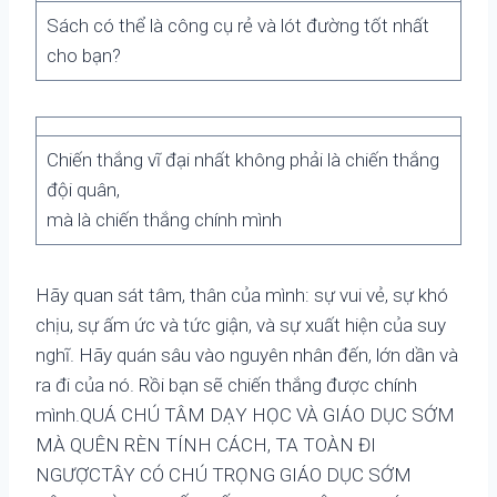
Sách có thể là công cụ rẻ và lót đường tốt nhất
cho bạn?
Chiến thắng vĩ đại nhất không phải là chiến thắng
đội quân,
mà là chiến thắng chính mình
Hãy quan sát tâm, thân của mình: sự vui vẻ, sự khó
chịu, sự ấm ức và tức giận, và sự xuất hiện của suy
nghĩ. Hãy quán sâu vào nguyên nhân đến, lớn dần và
ra đi của nó. Rồi bạn sẽ chiến thắng được chính
mình.QUÁ CHÚ TÂM DẠY HỌC VÀ GIÁO DỤC SỚM
MÀ QUÊN RÈN TÍNH CÁCH, TA TOÀN ĐI
NGƯỢCTÂY CÓ CHÚ TRỌNG GIÁO DỤC SỚM