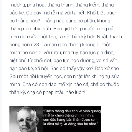
mương, phá hoại, thằng thanh, thằng kiểm, thằng
bảo kê. Có dây mơ rễ má với ta hết. Khổ biết trách
cụ thằng nào? Thằng nào cũng có phần, không
thằng nào chịu sửa. Bao giờ từng người trong cả
triệu dân sửa một tẹo, ta sẽ thần kỳ hơn Nhật, thành
công hơn u23. Tai nạn giao thông không đi một
mình: nó còn đi với rượu, ma túy, bạo lực gia đình,
biệt phủ từ chổi đót, bạo lực học đường, vô số vấn
nạn bảo kê, xã hội. Bác có thấy vậy ko? Bác xử sao.
Sau một hồi khuyến học, dân nhật lớn khi họ tự sửa
mình. Chả có con dao mổ xịn nào cả, chả có thuốc
thần kỳ, chạ có phép mầu nào luôn!