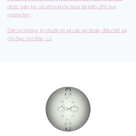
nhức, hàn, ho, và sống khỏe mùa tai biến, đột quỵ,
ngừng tim.
Dân tự phòng, tự chuẩn bị và các dự đoán, điều tiết và
chỉ đạo cho Bão, Lũ