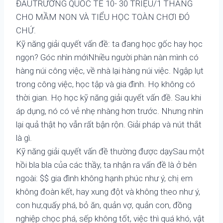
ĐÂUTRƯỜNG QUỐC TẾ 10- 30 TRIỆU/1 THÁNG
CHO MẦM NON VÀ TIỂU HỌC TOÀN CHƠI ĐÓ
CHỨ.
Kỹ năng giải quyết vấn đề: ta đang học gốc hay học
ngọn? Góc nhìn mớiNhiều người phàn nàn mình có
hàng núi công việc, về nhà lại hàng núi việc. Ngập lụt
trong công việc, học tập và gia đình. Họ không có
thời gian. Họ học kỹ năng giải quyết vấn đề. Sau khi
áp dụng, nó có vẻ nhẹ nhàng hơn trước. Nhưng nhìn
lại quả thật họ vẫn rất bận rộn. Giải pháp và nút thắt
là gì.
Kỹ năng giải quyết vấn đề thường được dạySau một
hồi bla bla của các thầy, ta nhận ra vấn đề là ở bên
ngoài: $$ gia đình không hạnh phúc như ý, chị em
không đoàn kết, hay xung đột và không theo như ý,
con hư,quấy phá, bỏ ăn, quản vợ, quản con, đồng
nghiệp chọc phá, sếp không tốt, việc thì quá khó, vật