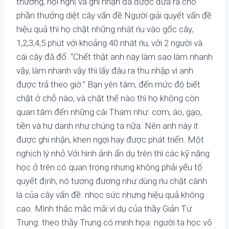
thưởng, hội nghị và ghi nhận đã được đưa ra cho
phần thưởng diệt cây vấn đề.Người giải quyết vấn đề
hiệu quả thì họ chặt những nhát rìu vào gốc cây,
1,2,3,4,5 phút với khoảng 40 nhát rìu, với 2 người và
cái cây đã đổ. “Chết thật anh này làm sao làm nhanh
vậy, làm nhanh vậy thì lấy đâu ra thu nhập vì anh
được trả theo giờ.” Bạn yên tâm, đến mức độ biết
chặt ở chỗ nào, và chặt thế nào thì họ không còn
quan tâm đến những cái Tham như: cơm, áo, gạo,
tiền và hư danh như chúng ta nữa. Nên anh này ít
được ghi nhận, khen ngợi hay được phát triển. Một
nghịch lý nhỏ.Với hình ảnh ẩn dụ trên thì các kỹ năng
học ở trên có quan trọng nhưng không phải yếu tố
quyết định, nó tương đương như dùng rìu chặt cành
lá của cây vấn đề: nhọc sức nhưng hiệu quả không
cao. Mình thắc mắc mãi ví dụ của thầy Giản Tư
Trung: theo thầy Trung có minh họa: người ta học võ