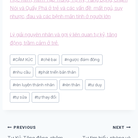
Nói và Quấy Phá ở trẻ và các vấn đề: mất ngủ, suy
nhược, đau và các bệnh mãn tính ở người lớn
Lý giải nguyên nhân và gợi ý liên quan tự kỷ, tăng
động, trầm cảm ở trẻ.
Post
#
CẢM XÚC
#
chê bai
#
ngược đám đông
Tags:
#
nhu cầu
#
phát triển bản thân
#
rèn luyện thánh nhân
#
rèn thân
#
tư duy
#
tự sửa
#
tự thay đổi
Điều
PREVIOUS
NEXT
Tự Kỷ, Tăng động, chậm
Tự tìm hiểu, phòng và