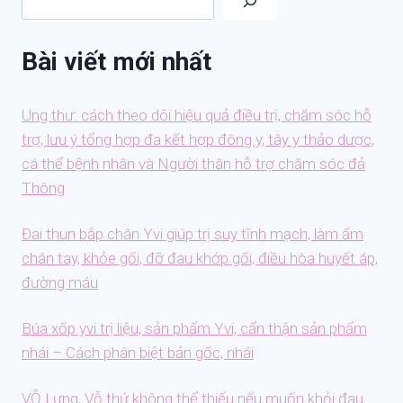
Bài viết mới nhất
Ung thư: cách theo dõi hiệu quả điều trị, chăm sóc hỗ
trợ, lưu ý tổng hợp đa kết hợp đông y, tây y thảo dược,
cá thể bệnh nhân và Người thân hỗ trợ chăm sóc đả
Thông
Đai thun bắp chân Yvi giúp trị suy tĩnh mạch, làm ấm
chân tay, khỏe gối, đỡ đau khớp gối, điều hòa huyết áp,
đường máu
Búa xốp yvi trị liệu, sản phẩm Yvi, cẩn thận sản phẩm
nhái – Cách phân biệt bản gốc, nhái
VỖ Lưng, Vỗ thứ không thể thiếu nếu muốn khỏi đau