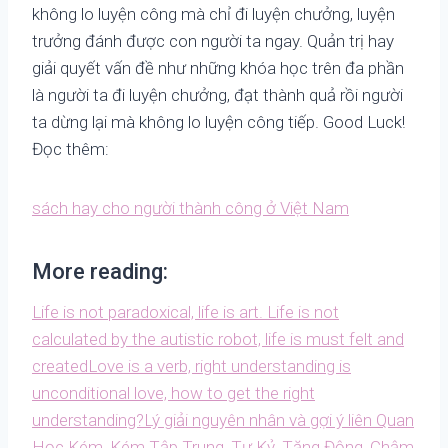
không lo luyện công mà chỉ đi luyện chưởng, luyện
trưởng đánh được con người ta ngay. Quản trị hay
giải quyết vấn đề như những khóa học trên đa phần
là người ta đi luyện chưởng, đạt thành quả rồi người
ta dừng lại mà không lo luyện công tiếp. Good Luck!
Đọc thêm:
sách hay cho người thành công ở Việt Nam
More reading:
Life is not paradoxical, life is art. Life is not
calculated by the autistic robot, life is must felt and
created
Love is a verb, right understanding is
unconditional love, how to get the right
understanding?
Lý giải nguyên nhân và gợi ý liên Quan
Học Kém, Kém Tập Trung, Tự Kỷ, Tăng Động, Chậm