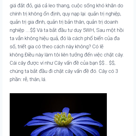
giá đắt đỏ, giá cả leo thang, cuộc sống khó khăn do
chính trị không ổn định, quy nạp lại: quản trị nghiệp,
quản trị gia đình, quản trị bản thân, quản trị doanh
nghiệp ….$$ Và ta bắt đầu tư duy 5WH, Sau một hồi
ta vẫn không hiệu quả, đó là cách phổ biển của đa
số, triết gia có theo cách này không? Có lẽ
không.Điều này làm tôi liên tưởng đến việc chặt cây.
Cái cây được ví như Cây vấn đề của bạn $$… $$,
chúng ta bắt đầu đi chặt cây vấn đề đó. Cây có 3
phần: rễ, thân, lá.