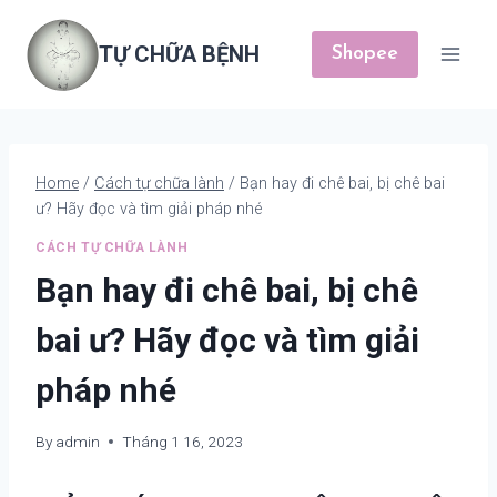
Skip
to
TỰ CHỮA BỆNH
Shopee
content
Home
/
Cách tự chữa lành
/
Bạn hay đi chê bai, bị chê bai
ư? Hãy đọc và tìm giải pháp nhé
CÁCH TỰ CHỮA LÀNH
Bạn hay đi chê bai, bị chê
bai ư? Hãy đọc và tìm giải
pháp nhé
By
admin
Tháng 1 16, 2023