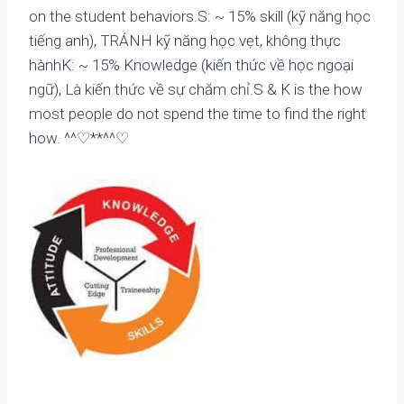
on the student behaviors.S: ~ 15% skill (kỹ năng học
tiếng anh), TRÁNH kỹ năng học vẹt, không thực
hànhK: ~ 15% Knowledge (kiến thức về học ngoại
ngữ), Là kiến thức về sự chăm chỉ.S & K is the how
most people do not spend the time to find the right
how. ^^♡**^^♡