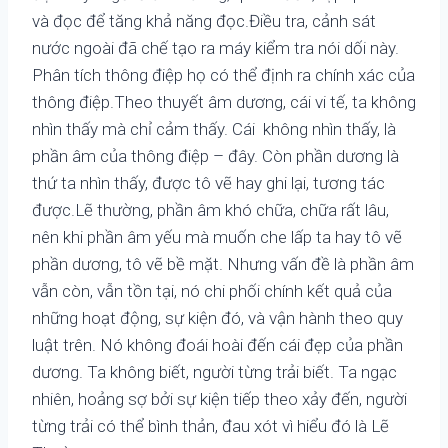
và đọc để tăng khả năng đọc.Điều tra, cảnh sát
nước ngoài đã chế tạo ra máy kiểm tra nói dối này.
Phân tích thông điệp họ có thể định ra chính xác của
thông điệp.Theo thuyết âm dương, cái vi tế, ta không
nhìn thấy mà chỉ cảm thấy. Cái không nhìn thấy, là
phần âm của thông điệp – đây. Còn phần dương là
thứ ta nhìn thấy, được tô vẽ hay ghi lại, tương tác
được.Lẽ thường, phần âm khó chữa, chữa rất lâu,
nên khi phần âm yếu mà muốn che lấp ta hay tô vẽ
phần dương, tô vẽ bề mặt. Nhưng vấn đề là phần âm
vẫn còn, vẫn tồn tại, nó chi phối chính kết quả của
những hoạt động, sự kiện đó, và vận hành theo quy
luật trên. Nó không đoái hoài đến cái đẹp của phần
dương. Ta không biết, người từng trải biết. Ta ngạc
nhiên, hoảng sợ bởi sự kiện tiếp theo xảy đến, người
từng trải có thể bình thản, đau xót vì hiểu đó là Lẽ