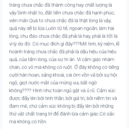
tráng chưa chắc đã thành công hay chất lượng là
vậy.Sinh nhật to, đắt tiền chưa chắc đã hạnh phúc,
viên mãn.Quà to chưa chắc đã là thật lòng là vậy,
quả này dễ bị lừa.Luôn tử tế, ngoan ngoãn, làm hài
lòng, chu đáo chưa chắc đã phải là hay, phải là tốt là
vì lý do đó. Có mục đích gì đây???Mít tinh, kỷ niệm, lễ
hoành tráng chưa chắc đã phải là dấu hiệu của hiệu
quả, của tấm lòng, của sự tri ân. Vì cảm giác nhàm
chán, có vỏ mà không có ruột. Ở đây không có tiếng
cười hân hoan, sảng khoái, cái ôm vồn vã bởi sự hội
ngộ, giọt nước mắt của mừng vui, bất ngờ
không???? Hình như toàn ngủ gật và ủ rũ. Cảm xúc
được đẩy lên bởi tinh thần, bởi giá trị, bởi niềm tin và
đam mê, chứ cảm xúc không bị đẩy lên bởi những
thứ vật chất trang trí để đánh lừa cảm giác.Có sắc
mà không có hồn.