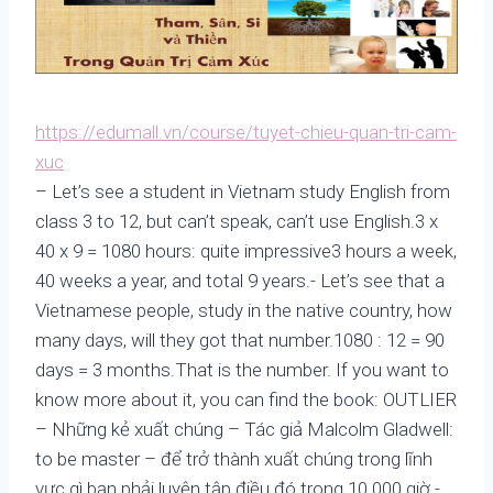
https://edumall.vn/course/tuyet-chieu-quan-tri-cam-
xuc
– Let’s see a student in Vietnam study English from
class 3 to 12, but can’t speak, can’t use English.3 x
40 x 9 = 1080 hours: quite impressive3 hours a week,
40 weeks a year, and total 9 years.- Let’s see that a
Vietnamese people, study in the native country, how
many days, will they got that number.1080 : 12 = 90
days = 3 months.That is the number. If you want to
know more about it, you can find the book: OUTLIER
– Những kẻ xuất chúng – Tác giả Malcolm Gladwell:
to be master – để trở thành xuất chúng trong lĩnh
vực gì bạn phải luyện tập điều đó trong 10.000 giờ.-