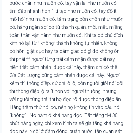
bước chân như muốn có, tay vặn lại như muốn có,
tim đập nhanh hơn 1 tí tẹo như muốn có, tay đổ ít
mồ hôi như muốn có, tâm trạng bồn chồn như muốn
có, hàng ngàn sợi cơ từ thanh quản, môi, mắt, miệng,
toàn thân vận hành như muốn có. Khi ta có chủ đích
kìm nó lại, từ ” không” thành không tự nhiên, không
có hồn, giật cục hay ta cảm giác có gì đó không ổn
thì phải ^^ người từng trải cảm nhận được cái này,
hiền triết cảm nhận được cái này, thậm chí có thể
Gia Cát Lượng cũng cảm nhận được cái này. Người
kém thì thông điệp, cử chỉ lồ lộ, còn người giỏi nói dối
thì thông điệp lộ ra ít hơn với người thường, nhưng
với người từng trải thì họ đọc rõ được thông điệp ẩn.
Hàng trăm thứ nói có, nên họ không tin vào câu nói
“không” . Nó nằm ở khả năng đọc. Tắt tiếng tivi 30
phút hàng ngày, chỉ xem hình ta sẽ gia tăng khả năng
đọc này. Ngồi ở đám đông, quán nước, tập quan sát