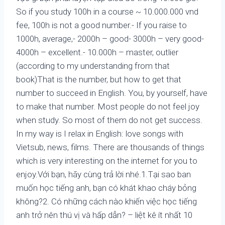
So if you study 100h in a course ~ 10.000.000 vnd
fee, 100h is not a good number.- If you raise to
1000h, average,- 2000h – good- 3000h – very good-
4000h – excellent.- 10.000h – master, outlier
(according to my understanding from that
book)That is the number, but how to get that
number to succeed in English. You, by yourself, have
to make that number. Most people do not feel joy
when study. So most of them do not get success.
In my way is I relax in English: love songs with
Vietsub, news, films. There are thousands of things
which is very interesting on the internet for you to
enjoy.Với bạn, hãy cùng trả lời nhé.1.Tại sao ban
muốn học tiếng anh, bạn có khát khao cháy bỏng
không?2. Có những cách nào khiến việc học tiếng
anh trở nên thú vị và hấp dẫn? – liệt kê ít nhất 10