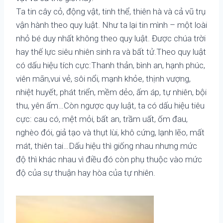
Ta tin cây cỏ, động vật, tinh thể, thiên hà và cả vũ trụ
vận hành theo quy luật. Như ta lại tin mình – một loài
nhỏ bé duy nhất không theo quy luật. Được chúa trời
hay thế lực siêu nhiên sinh ra và bất tử.Theo quy luật
có dấu hiệu tích cực:Thanh thản, bình an, hạnh phúc,
viên mãn,vui vẻ, sôi nổi, mạnh khỏe, thịnh vượng,
nhiệt huyết, phát triển, mềm dẻo, ấm áp, tự nhiên, bội
thu, yên ấm…Còn ngược quy luật, ta có dấu hiệu tiêu
cực: cau có, mệt mỏi, bất an, trầm uất, ốm đau,
nghèo đói, giả tạo và thụt lùi, khô cứng, lạnh lẽo, mất
mát, thiên tai…Dấu hiệu thì giống nhau nhưng mức
độ thì khác nhau vì điều đó còn phụ thuộc vào mức
độ của sự thuận hay hòa của tự nhiên.