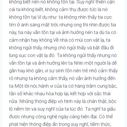
không biết nên nó không tồn tại. Suy nghĩ thiển cận:
cái ta không biết, không cảm thụ được tức là nó
không tồn tại.Ví dụ như: ta không nhìn thấy tia cực
tím ở ánh sáng mặt trời, nhưng ong thì nhìn được tia
này, tia này vẫn tồn tại và ảnh hưởng nên ta dù ta có
cảm nhận hay không.Về nhà có mùi con vật lạ, ta
không ngửi thấy, nhưng chó ngửi thấy và bắt đầu đi
lùng sục con vật lạ đó. Ta không ngửi thấy nhưng nó
vẫn tồn tại và ảnh hưởng lên ta.Nhìn một người là dễ
gần hay khó gần, vì sự sinh tồn nên trẻ nhỏ cảm thấy
rõ nhưng ta không cảm thấy, nó vẫn ảnh hưởng đến
ta.Một lời nói, hành vi của ta có hàng trăm cung bậc,
tần số khác nhau hòa hợp lại, kết hợp với sắc thái
nữa. Những thông điệp vô hình này là chân thật, bộc
lộ niềm tin và suy nghĩ của ta lúc đó. Ta nghĩ ta giấu
được nhưng công nghệ ngày càng hiện đại. Có thể
phát hiện thông điệp ẩn trong suy nghĩ, tiềm thức,