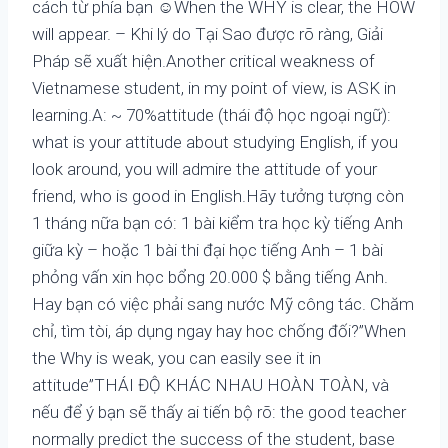
cách từ phía bạn
☺
When the WHY is clear, the HOW
will appear. – Khi lý do Tại Sao được rõ ràng, Giải
Pháp sẽ xuất hiện.Another critical weakness of
Vietnamese student, in my point of view, is ASK in
learning.A: ~ 70%attitude (thái độ học ngoại ngữ):
what is your attitude about studying English, if you
look around, you will admire the attitude of your
friend, who is good in English.Hãy tưởng tượng còn
1 tháng nữa bạn có: 1 bài kiểm tra học kỳ tiếng Anh
giữa kỳ – hoặc 1 bài thi đại học tiếng Anh – 1 bài
phỏng vấn xin học bổng 20.000 $ bằng tiếng Anh.
Hay bạn có việc phải sang nước Mỹ công tác. Chăm
chỉ, tìm tòi, áp dụng ngay hay hoc chống đối?”When
the Why is weak, you can easily see it in
attitude”THÁI ĐỘ KHÁC NHAU HOÀN TOÀN, và
nếu để ý bạn sẽ thấy ai tiến bộ rõ: the good teacher
normally predict the success of the student, base