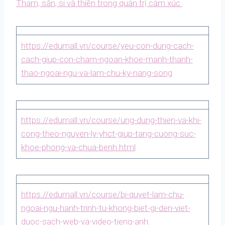
Tham, sân, si và thiền trong quản trị cảm xúc
https://edumall.vn/course/yeu-con-dung-cach-
cach-giup-con-cham-ngoan-khoe-manh-thanh-
thao-ngoai-ngu-va-lam-chu-ky-nang-song
https://edumall.vn/course/ung-dung-thien-va-khi-
cong-theo-nguyen-ly-yhct-giup-tang-cuong-suc-
khoe-phong-va-chua-benh.html
https://edumall.vn/course/bi-quyet-lam-chu-
ngoai-ngu-hanh-trinh-tu-khong-biet-gi-den-viet-
duoc-sach-web-va-video-tieng-anh.