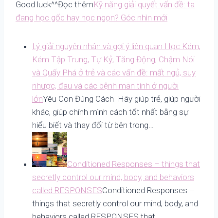
Good luck^^Đọc thêm
Kỹ năng giải quyết vấn đề: ta
đang học gốc hay học ngọn? Góc nhìn mới
Lý giải nguyên nhân và gợi ý liên quan Học Kém,
Kém Tập Trung, Tự Kỷ, Tăng Động, Chậm Nói
và Quấy Phá ở trẻ và các vấn đề: mất ngủ, suy
nhược, đau và các bệnh mãn tính ở người
lớn
Yêu Con Đúng Cách Hãy giúp trẻ, giúp người
khác, giúp chính mình cách tốt nhất bằng sự
hiểu biết và thay đổi từ bên trong…
Conditioned Responses – things that
secretly control our mind, body, and behaviors
called RESPONSES
Conditioned Responses –
things that secretly control our mind, body, and
behaviors called RESPONSES that