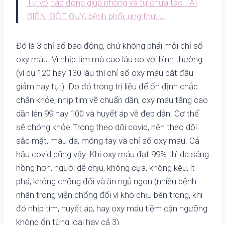
Tự vỗ, tác động giúp phòng và tự chữa tắc TAI
BIẾN, ĐỘT QUỴ, bệnh phổi, ung thư, u.
Đó là 3 chỉ số báo động, chứ không phải mỗi chỉ số
oxy máu. Vì nhịp tim mà cao lâu so với bình thường
(ví dụ 120 hay 130 lâu thì chỉ số oxy máu bắt đầu
giảm hay tụt). Do đó trong trị liệu để ổn định chắc
chắn khỏe, nhịp tim về chuẩn dần, oxy máu tăng cao
dần lên 99 hay 100 và huyết áp về đẹp dần. Cơ thể
sẽ chóng khỏe.Trong theo dõi covid, nên theo dõi
sắc mặt, màu da, móng tay và chỉ số oxy máu. Cả
hậu covid cũng vậy. Khi oxy máu đạt 99% thì da sáng
hồng hơn, người dễ chịu, không cựa, không kêu, ít
phá, không chống đối và ăn ngủ ngon (nhiều bệnh
nhân trong viện chống đối vì khó chịu bên trong, khi
đó nhịp tim, huyết áp, hay oxy máu tiệm cận ngưỡng
không ổn từng loại hay cả 3).