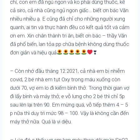
chỉ, con em đã ngủ ngon và ko phải dùng thuốc, kể
cả siro, cả nhà cũng ngủ ngon giấc… biết ơn bác Văn
nhiều nhiều ạ. E cũng đã chỉ cho những người xung
quanh, ai tin và thực hành đều có kết quả tốt và cảm
ơn em. Xin chân thành tri ân, biết ơn bác – thầy Văn
đã phổ biến, lan tỏa pp chữa bệnh không dùng thuốc
đơn giản và hiệu quả
❣
– Còn nhớ đầu tháng 12.2021, cả nhà em bị nhiễm
covid, 2 bé nhà em tụt Oxy trong máu xuống còn
dưới 70, vợ em lo đi kiếm bình thở. Trong thời gian vợ
đi lấy bình và máy thở, e vỗ lưng cho 2 bé thì chỉ 5p
sau lên lại trên 90. Em mừng quá, vỗ tiếp thêm 4 – 5
p nữa thì duy trì mức 98 – 100. Vậy là không cần đến
máy thở nữa. Quá là vi diệu.
– Lúc đó e thấy vợ em kẹp máy theo dõi mức SpO2,