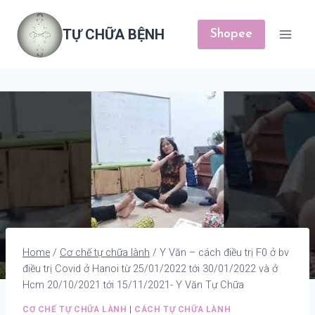
Skip
to
TỰ CHỮA BỆNH
Shopee
content
Home
/
Cơ chế tự chữa lành
/
Y Văn – cách điều trị F0 ở bv
điều trị Covid ở Hanoi từ 25/01/2022 tới 30/01/2022 và ở
Hcm 20/10/2021 tới 15/11/2021- Y Văn Tự Chữa
CƠ CHẾ TỰ CHỮA LÀNH
|
CÁCH TỰ CHỮA LÀNH