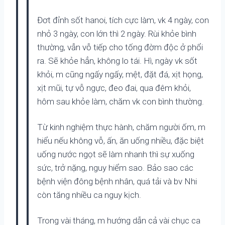
Đơt đỉnh sốt hanoi, tích cực làm, vk 4 ngày, con
nhỏ 3 ngày, con lớn thì 2 ngày. Rùi khỏe bình
thường, vẫn vỗ tiếp cho tống đờm độc ở phổi
ra. Sẽ khỏe hẳn, không lo tái. Hì, ngày vk sốt
khỏi, m cũng ngấy ngấy, mệt, đặt đá, xịt họng,
xịt mũi, tự vỗ ngực, đeo đai, qua đêm khỏi,
hôm sau khỏe làm, chăm vk con bình thường.
Từ kinh nghiệm thực hành, chăm người ốm, m
hiểu nếu không vỗ, ấn, ăn uống nhiều, đặc biệt
uống nước ngọt sẽ làm nhanh thì sự xuống
sức, trở nặng, nguy hiểm sao. Bảo sao các
bệnh viện đông bệnh nhân, quá tải và bv Nhi
còn tăng nhiều ca nguy kịch.
Trong vài tháng, m hướng dẫn cả vài chục ca