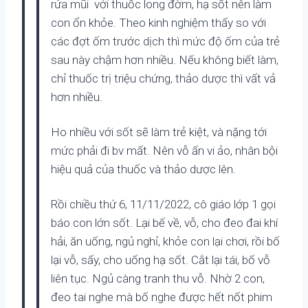
rửa mũi với thuốc long đờm, hạ sốt nên làm
con ổn khỏe. Theo kinh nghiệm thấy so với
các đợt ốm trước dịch thì mức độ ốm của trẻ
sau này chậm hơn nhiều. Nếu không biết làm,
chỉ thuốc trị triệu chứng, thảo dược thì vất vả
hơn nhiều.
Ho nhiều với sốt sẽ làm trẻ kiệt, và nặng tới
mức phải đi bv mất. Nên vỗ ấn vi ảo, nhân bội
hiệu quả của thuốc và thảo dược lên.
Rồi chiều thứ 6, 11/11/2022, cô giáo lớp 1 gọi
báo con lớn sốt. Lại bế về, vỗ, cho đeo đai khí
hải, ăn uống, ngủ nghỉ, khỏe con lại chơi, rồi bố
lại vỗ, sấy, cho uống hạ sốt. Cắt lại tái, bố vỗ
liên tục. Ngủ càng tranh thu vỗ. Nhờ 2 con,
đeo tai nghe mà bố nghe được hết nốt phim