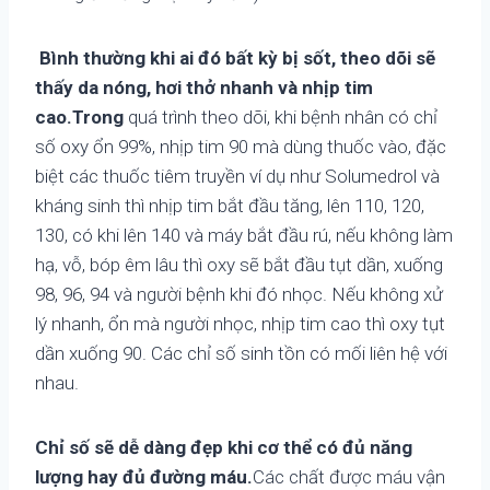
Bình thường khi ai đó bất kỳ bị sốt, theo dõi sẽ
thấy da nóng, hơi thở nhanh và nhịp tim
cao.Trong
quá trình theo dõi, khi bệnh nhân có chỉ
số oxy ổn 99%, nhịp tim 90 mà dùng thuốc vào, đặc
biệt các thuốc tiêm truyền ví dụ như Solumedrol và
kháng sinh thì nhịp tim bắt đầu tăng, lên 110, 120,
130, có khi lên 140 và máy bắt đầu rú, nếu không làm
hạ, vỗ, bóp êm lâu thì oxy sẽ bắt đầu tụt dần, xuống
98, 96, 94 và người bệnh khi đó nhọc. Nếu không xử
lý nhanh, ổn mà người nhọc, nhịp tim cao thì oxy tụt
dần xuống 90. Các chỉ số sinh tồn có mối liên hệ với
nhau.
Chỉ số sẽ dễ dàng đẹp khi cơ thể có đủ năng
lượng hay đủ đường máu.
Các chất được máu vận