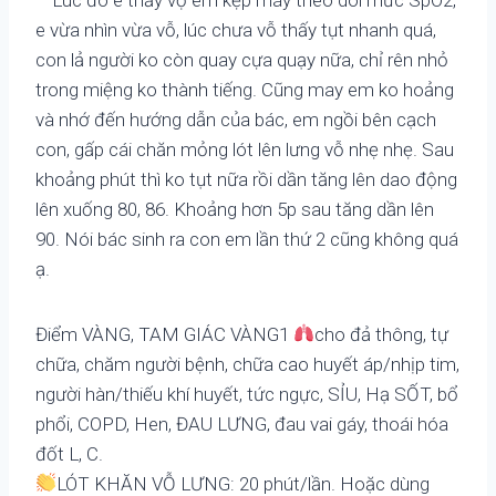
e vừa nhìn vừa vỗ, lúc chưa vỗ thấy tụt nhanh quá,
con lả người ko còn quay cựa quạy nữa, chỉ rên nhỏ
trong miệng ko thành tiếng. Cũng may em ko hoảng
và nhớ đến hướng dẫn của bác, em ngồi bên cạch
con, gấp cái chăn mỏng lót lên lưng vỗ nhẹ nhẹ. Sau
khoảng phút thì ko tụt nữa rồi dần tăng lên dao động
lên xuống 80, 86. Khoảng hơn 5p sau tăng dần lên
90. Nói bác sinh ra con em lần thứ 2 cũng không quá
ạ.
Điểm VÀNG, TAM GIÁC VÀNG1
cho đả thông, tự
chữa, chăm người bệnh, chữa cao huyết áp/nhịp tim,
người hàn/thiếu khí huyết, tức ngực, SỈU, Hạ SỐT, bổ
phổi, COPD, Hen, ĐAU LƯNG, đau vai gáy, thoái hóa
đốt L, C.
LÓT KHĂN VỖ LƯNG: 20 phút/lần. Hoặc dùng