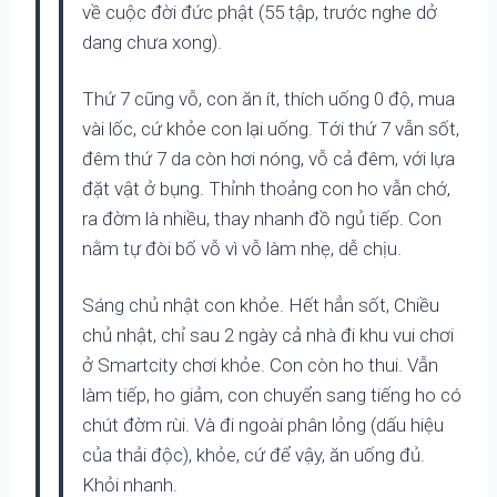
về cuộc đời đức phật (55 tập, trước nghe dở
dang chưa xong).
Thứ 7 cũng vỗ, con ăn ít, thích uống 0 độ, mua
vài lốc, cứ khỏe con lại uống. Tới thứ 7 vẫn sốt,
đêm thứ 7 da còn hơi nóng, vỗ cả đêm, với lựa
đặt vật ở bụng. Thỉnh thoảng con ho vẫn chớ,
ra đờm là nhiều, thay nhanh đồ ngủ tiếp. Con
nằm tự đòi bố vỗ vì vỗ làm nhẹ, dễ chịu.
Sáng chủ nhật con khỏe. Hết hẳn sốt, Chiều
chủ nhật, chỉ sau 2 ngày cả nhà đi khu vui chơi
ở Smartcity chơi khỏe. Con còn ho thui. Vẫn
làm tiếp, ho giảm, con chuyển sang tiếng ho có
chút đờm rùi. Và đi ngoài phân lỏng (dấu hiệu
của thải độc), khỏe, cứ để vậy, ăn uống đủ.
Khỏi nhanh.