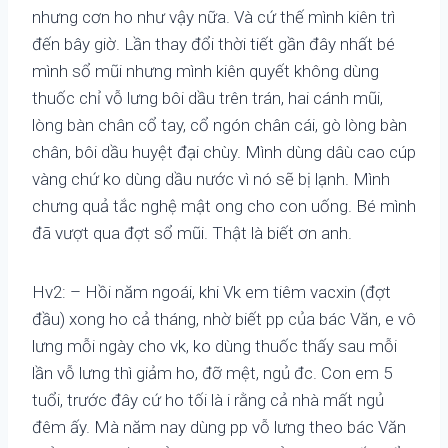
nhưng cơn ho như vậy nữa. Và cứ thế mình kiên trì
đến bây giờ. Lần thay đổi thời tiết gần đây nhất bé
mình sổ mũi nhưng mình kiên quyết không dùng
thuốc chỉ vỗ lưng bôi dầu trên trán, hai cánh mũi,
lòng bàn chân cổ tay, cổ ngón chân cái, gò lòng bàn
chân, bôi dầu huyệt đại chùy. Mình dùng dâù cao cúp
vàng chứ ko dùng dầu nước vì nó sẽ bị lạnh. Mình
chưng quả tắc nghệ mật ong cho con uống. Bé mình
đã vượt qua đợt sổ mũi. Thật là biết ơn anh.
Hv2: – Hồi năm ngoái, khi Vk em tiêm vacxin (đợt
đầu) xong ho cả tháng, nhờ biết pp của bác Văn, e vô
lưng mỗi ngày cho vk, ko dùng thuốc thấy sau mỗi
lần vỗ lưng thì giảm ho, đỡ mệt, ngủ đc. Con em 5
tuổi, trước đây cứ ho tối là i rằng cả nhà mất ngủ
đêm ấy. Mà năm nay dùng pp vỗ lưng theo bác Văn