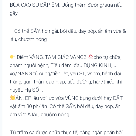
BÚA CAO SU ĐẬP ÊM. Uống thêm đường/sữa nếu
gầy.
– Có thể SẤY, hơ ngải, bôi dầu, day bóp, ấn êm vừa &
lâu, chườm nóng.
Điểm VÀNG, TAM GIÁC VÀNG2
cho tự chữa,
chăm người bệnh, Tiểu đêm, đau BỤNG KINH, u
xơ/NANG tử cung/tiền liệt, yếu SL, vshm, bệnh đại
tràng, gan, thận, cao h.áp, tiểu đường, hàn/thiếu khí
huyết, Hạ SỐT.
ẤN, ÉP lâu với lực vừa VÙNG bụng dưới, hay ĐẶT
vật ấm 30 ph/lần. Có thể SẤY, bôi dầu, day bóp, ấn
êm vừa & lâu, chườm nóng.
Từ trăm ca được chữa thực tế, hàng ngàn phản hồi