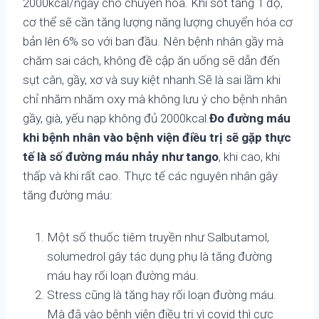
2000kcal/ngày cho chuyển hóa. Khi sốt tăng 1 độ,
cơ thể sẽ cần tăng lượng năng lượng chuyển hóa cơ
bản lên 6% so với ban đầu. Nên bệnh nhân gầy mà
chăm sai cách, không đề cập ăn uống sẽ dẫn đến
sụt cân, gầy, xơ và suy kiệt nhanh.Sẽ là sai lầm khi
chỉ nhăm nhăm oxy mà không lưu ý cho bệnh nhân
gầy, già, yếu nạp không đủ 2000kcal.
Đo đường máu
khi bệnh nhân vào bệnh viện điều trị sẽ gặp thực
tế là số đường máu nhảy như tango
, khi cao, khi
thấp và khi rất cao. Thực tế các nguyên nhân gây
tăng đường máu:
Một số thuốc tiêm truyền như Salbutamol,
solumedrol gây tác dụng phụ là tăng đường
máu hay rối loạn đường máu.
Stress cũng là tăng hay rối loạn đường máu.
Mà đã vào bệnh viện điều trị vì covid thì cực