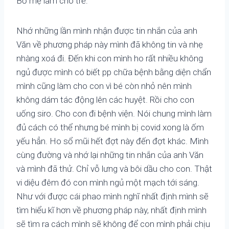
Bố mẹ làm cho trẻ:
Nhớ những lần mình nhận được tin nhắn của anh
Văn về phương pháp này mình đã không tin và nhẹ
nhàng xoá đi. Đến khi con mình ho rất nhiều không
ngủ được mình có biết pp chữa bệnh bằng diện chẩn
mình cũng làm cho con vì bé còn nhỏ nên mình
không dám tác động lên các huyệt. Rồi cho con
uống siro. Cho con đi bệnh viện. Nói chung mình làm
đủ cách có thể nhưng bé mình bị covid xong là ốm
yếu hẳn. Ho sổ mũi hết đợt này đến đợt khác. Mình
cùng đường và nhớ lại những tin nhắn của anh Văn
và mình đã thử. Chỉ vỗ lưng và bôi dầu cho con. Thật
vi diệu đêm đó con mình ngủ một mạch tới sáng.
Như với được cái phao mình nghĩ nhất định mình sẽ
tìm hiểu kĩ hơn về phương pháp này, nhất định mình
sẽ tìm ra cách mình sẽ không để con mình phải chịu