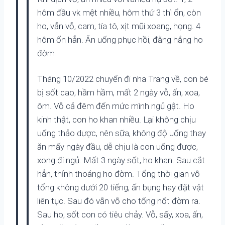
hôm đầu vk mệt nhiều, hôm thứ 3 thì ổn, còn
ho, vẫn vỗ, cam, tía tô, xịt mũi xoang, họng. 4
hôm ổn hẳn. Ăn uống phục hồi, đằng hắng ho
đờm.
Tháng 10/2022 chuyến đi nha Trang về, con bé
bị sốt cao, hầm hầm, mất 2 ngày vỗ, ấn, xoa,
ôm. Vỗ cả đêm đến mức mình ngủ gật. Ho
kinh thật, con ho khan nhiều. Lại không chịu
uống thảo dược, nên sữa, không độ uống thay
ăn mấy ngày đầu, dễ chịu là con uống được,
xong đi ngủ. Mất 3 ngày sốt, ho khan. Sau cắt
hẳn, thỉnh thoảng ho đờm. Tổng thời gian vỗ
tổng không dưới 20 tiếng, ấn bụng hay đặt vật
liên tục. Sau đó vẫn vỗ cho tống nốt đờm ra.
Sau ho, sốt con có tiêu chảy. Vỗ, sấy, xoa, ấn,