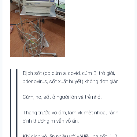
Dịch sốt (do cúm a, covid, cúm B, trở giời,
adenovirus, sốt xuất huyết) không đơn giản.
Cúm, ho, sốt ở người lớn và trẻ nhỏ.
Tháng trước vợ ốm, làm vk mệt nhoài, rảnh
bình thường m vẫn vỗ ấn.
Khi dịch vỗ, ấn nhiều với vài liều hạ sốt. 1, 2