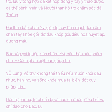
trợ, lưu ý tổng hợp đa kết hợp đông y, tây y thảo dược,
cá thể bệnh nhân và Người thân hỗ trợ chăm sóc đả
Thông
Đai thun bắp chân Yvi giúp trị suy tĩnh mạch, làm ấm
chân tay, khỏe gối, đỡ đau khớp gối, điều hòa huyết áp,
đường máu
Búa xốp yvi trị liệu, sản phẩm Yvi, cẩn thận sản phẩm
nhái – Cách phân biệt bản gốc, nhái
VỖ Lưng, Vỗ thứ không thể thiếu nếu muốn khỏi đau
nhức, hàn, ho, và sống khỏe mùa tai biến, đột quỵ,
ngừng tim.
Dân tự phòng, tự chuẩn bị và các dự đoán, điều tiết và
chỉ đạo cho Bão, Lũ