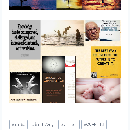
Post
#
an lạc
#
ảnh hưởng
#
bình an
#
QUẢN TRỊ
Tags: