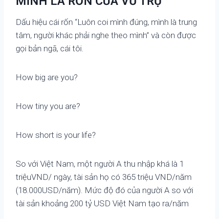
MÌNH LÀ RỐN CỦA VŨ TRỤ
Dấu hiệu cái rốn “Luôn coi mình đúng, mình là trung
tâm, người khác phải nghe theo mình” và còn được
gọi bản ngã, cái tôi.
How big are you?
How tiny you are?
How short is your life?
So với Việt Nam, một người A thu nhập khá là 1
triệuVND/ ngày, tài sản họ có 365 triệu VND/năm
(18.000USD/năm). Mức độ đó của người A so với
tài sản khoảng 200 tỷ USD Việt Nam tạo ra/năm