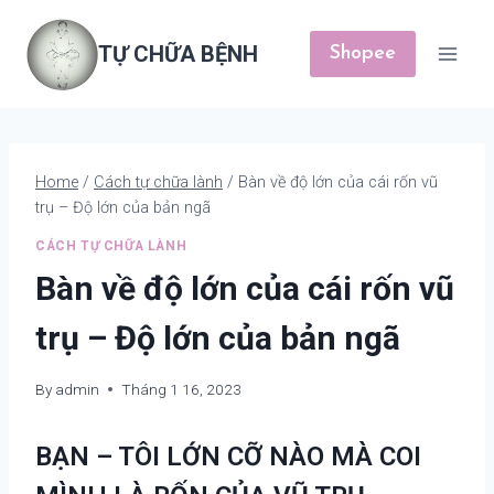
Skip
to
TỰ CHỮA BỆNH
Shopee
content
Home
/
Cách tự chữa lành
/
Bàn về độ lớn của cái rốn vũ
trụ – Độ lớn của bản ngã
CÁCH TỰ CHỮA LÀNH
Bàn về độ lớn của cái rốn vũ
trụ – Độ lớn của bản ngã
By
admin
Tháng 1 16, 2023
BẠN – TÔI LỚN CỠ NÀO MÀ COI