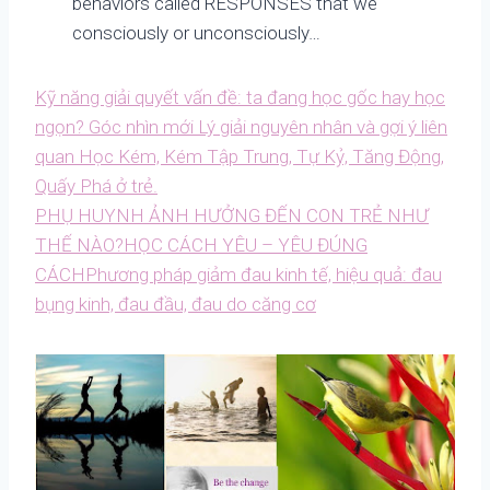
behaviors called RESPONSES that we
consciously or unconsciously…
Kỹ năng giải quyết vấn đề: ta đang học gốc hay học
ngọn? Góc nhìn mới
Lý giải nguyên nhân và gợi ý liên
quan Học Kém, Kém Tập Trung, Tự Kỷ, Tăng Động,
Quấy Phá ở trẻ.
PHỤ HUYNH ẢNH HƯỞNG ĐẾN CON TRẺ NHƯ
THẾ NÀO?
HỌC CÁCH YÊU – YÊU ĐÚNG
CÁCH
Phương pháp giảm đau kinh tế, hiệu quả: đau
bụng kinh, đau đầu, đau do căng cơ