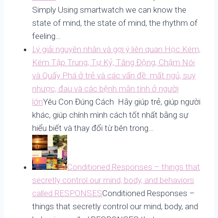
Simply Using smartwatch we can know the
state of mind, the state of mind, the rhythm of
feeling…
Lý giải nguyên nhân và gợi ý liên quan Học Kém,
Kém Tập Trung, Tự Kỷ, Tăng Động, Chậm Nói
và Quấy Phá ở trẻ và các vấn đề: mất ngủ, suy
nhược, đau và các bệnh mãn tính ở người
lớn
Yêu Con Đúng Cách Hãy giúp trẻ, giúp người
khác, giúp chính mình cách tốt nhất bằng sự
hiểu biết và thay đổi từ bên trong…
Conditioned Responses – things that
secretly control our mind, body, and behaviors
called RESPONSES
Conditioned Responses –
things that secretly control our mind, body, and