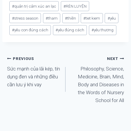
#
quản trị cảm xúc an lạc
#
RÈN LUYỆN
#
stress season
#
tham
#
thiền
#
tiet kiem
#
yêu
#
yêu con đúng cách
#
yêu đúng cách
#
yêu thương
Điều
PREVIOUS
NEXT
Sức mạnh của lãi kép, tín
Philosophy, Science,
hướng
dụng đen và những điều
Medicine, Brain, Mind,
bài
cần lưu ý khi vay
Body and Diseases in
the Words of Nursery
viết
School for All