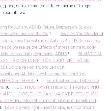
er, pond, sea, lake are the different name of things
ken parents wo…
ving for Autism, ADHD, Failure, Depression, Suicide,
he conversations of the Old
2.
Awaken You Wonderful
entists to save the victims of Autism, ADHD, Depression,
 do we realize the Effects of stress on mind, body,
kids from autism, depression, ADHD
5.
BÍ MẬT CỦA
à SAI LẦM CHƯA BIẾT CỦA NGƯỜI VIỆT, BỐ MẸ
 của Bố Mẹ và Môi Trường Lên Con
onditioned All things we have are the results of
 HEAD, not HEART
9.
Four Factors that Determine
ms.
10.
HỌC, THỰC HÀNH THIỀN CHỈ TRONG 5 PHÚT:
M XÚC
11.
HỌC, THỰC HÀNH VÀ ĐẠT ĐƯỢC LỢI ÍCH
 did Hitler seduce the mind of millions of people and
4.
Love is a verb, right understanding is unconditional