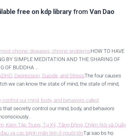
able free on kdp library
from
Van Dao
 most chronic diseases, chronic problems
HOW TO HAVE
NG BY SIMPLE MEDITATION AND THE SHARING OF
G OF BUDDHA …
ADHD, Depression, Suicide, and Stress
The four causes
ch we can know the state of mind, the state of mind,
 control our mind, body, and behaviors called
that secretly control our mind, body, and behaviors
nconsciously…
Kém, Kém Tập Trung, Tự Kỷ, Tăng Động, Chậm Nói và Quấy
 đau và các bệnh mãn tính ở người lớn
Tại sao bs họ