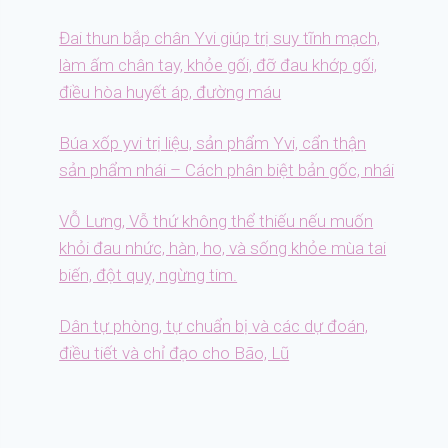
Đai thun bắp chân Yvi giúp trị suy tĩnh mạch,
làm ấm chân tay, khỏe gối, đỡ đau khớp gối,
điều hòa huyết áp, đường máu
Búa xốp yvi trị liệu, sản phẩm Yvi, cẩn thận
sản phẩm nhái – Cách phân biệt bản gốc, nhái
VỖ Lưng, Vỗ thứ không thể thiếu nếu muốn
khỏi đau nhức, hàn, ho, và sống khỏe mùa tai
biến, đột quỵ, ngừng tim.
Dân tự phòng, tự chuẩn bị và các dự đoán,
điều tiết và chỉ đạo cho Bão, Lũ