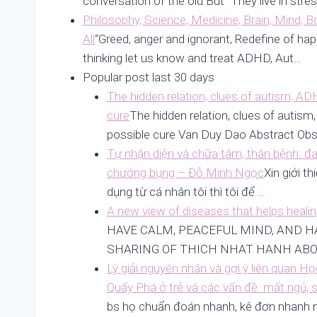
conversation of the old But “They live in stress
Philosophy, Science, Medicine, Brain, Mind, 
All
“Greed, anger and ignorant, Redefine of ha
thinking let us know and treat ADHD, Aut…
Popular post last 30 days
The hidden relation, clues of autism, A
cure
The hidden relation, clues of autis
possible cure Van Duy Dao Abstract Obs
Tự nhận diện và chữa tâm, thân bệnh: đau
chướng bụng – Đỗ Minh Ngọc
Xin giới t
dụng từ cá nhân tôi thì tôi để …
A new view of diseases that helps heali
HAVE CALM, PEACEFUL MIND, AND H
SHARING OF THICH NHAT HANH ABO
Lý giải nguyên nhân và gợi ý liên quan
Quấy Phá ở trẻ và các vấn đề: mất ngủ, 
bs họ chuẩn đoán nhanh, kê đơn nhanh m