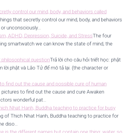
etly control our mind, body, and behaviors called
ings that secretly control our mind, body, and behaviors
 or unconsciously…
sm, ADHD, Depression, Suicide, and Stress
The four
ing smartwatch we can know the state of mind, the
r philosophical question
Trả lời cho câu hỏi triết học: phật
n lời phật và Lão Tử để mô tả lại. (the character or
 to find out the cause and possible cure of human
 pictures to find out the cause and cure Awaken
ctors wonderful pat…
hich Nhat Hanh, Buddha teaching to practice for busy
ng of Thich Nhat Hanh, Buddha teaching to practice for
he diso…
ake is the different names but contain one thing: water, so