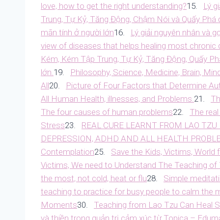
love, how to get the right understanding?
15.
Lý g
Trung, Tự Kỷ, Tăng Động, Chậm Nói và Quấy Phá ở
mãn tính ở người lớn
16.
Lý giải nguyên nhân và gợ
view of diseases that helps healing most chronic
Kém, Kém Tập Trung, Tự Kỷ, Tăng Động, Quấy Phá
lớn.
19.
Philosophy, Science, Medicine, Brain, Mi
All
20.
Picture of Four Factors that Determine A
All Human Health, illnesses, and Problems.
21.
Th
The four causes of human problems
22.
The rea
Stress
23.
REAL CURE LEARNT FROM LAO TZU
DEPRESSION, ADHD AND ALL HEALTH PROBL
Contemplation
25.
Save the Kids, Victims, World
Victims, We need to Understand The Teaching of
the most, not cold, heat or flu
28.
Simple meditat
teaching to practice for busy people to calm the 
Moments
30.
Teaching from Lao Tzu Can Heal S
và thiền trong quản trị cảm xúc từ Topica – Eduma