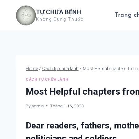
Skip
TỰ CHỮA BỆNH
to
Trang c
Không Dùng Thuốc
content
Home
/
Cách tự chữa lành
/
Most Helpful chapters fro
CÁCH TỰ CHỮA LÀNH
Most Helpful chapters fr
By
admin
Tháng 1 16, 2023
Dear readers, fathers, mothe
politicians and soldiers.