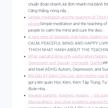
chuẩn đoán nhanh, kê đơn nhanh mà bệnh thì 
Căng thẳng, nóng nảy …
Simple meditation and the teaching of Thich
people
Simple meditation and the teaching of
people to calm the mind and cure the diso…
A new view of diseases that helps healing m
CALM, PEACEFUL MIND, AND HAPPY LIVI
THICH NHAT HANH ABOUT THE TEACHIN
What said and done only useful when helping
Depression and Suicide, Homicide, Gunfire
Wh
and treat ADHD, Autism, Depression, and Sui
Bồi Đắp Kỹ Năng Cho Con, Ảnh Hưởng của B
gợi ý liên quan Học Kém, Kém Tập Trung, Tự 
đoán nha…
Awaken parents, teachers, leaders, – the savi
Mental illness, and other problems learned f