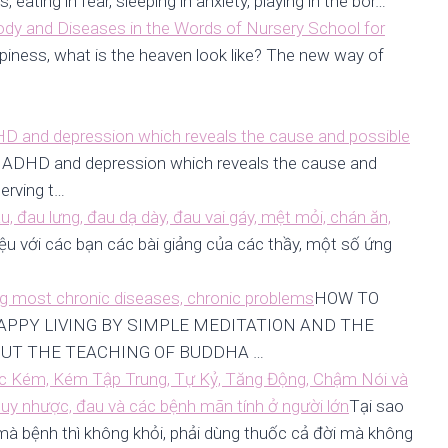
, eating in fear, sleeping in anxiety, playing in the bor…
Body and Diseases in the Words of Nursery School for
ppiness, what is the heaven look like? The new way of
DHD and depression which reveals the cause and possible
m, ADHD and depression which reveals the cause and
erving t…
, đau lưng, đau dạ dày, đau vai gáy, mệt mỏi, chán ăn,
hiệu với các bạn các bài giảng của các thầy, một số ứng
ng most chronic diseases, chronic problems
HOW TO
APPY LIVING BY SIMPLE MEDITATION AND THE
UT THE TEACHING OF BUDDHA …
 Học Kém, Kém Tập Trung, Tự Kỷ, Tăng Động, Chậm Nói và
suy nhược, đau và các bệnh mãn tính ở người lớn
Tại sao
à bệnh thì không khỏi, phải dùng thuốc cả đời mà không