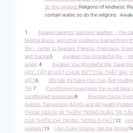
do the religions.
Religions of kindness. Riv
contain water, so do the religions. Awa
1.
Awaken parents, teachers, leaders, – the sa
Mental illness, and other problems learned from t
We – Letter to Readers, Parents, Politicians, Sci
and Suicide
3.
Awaken You Wonderful We – When
world.
4.
Awaken You Wonderful We: Save the 
HỌC TẬP BÍ MẬT CHƯA BIẾT CỦA THẤT BẠI: V
VIỆT
6.
Bồi Đắp Kỹ Năng Cho Con, Ảnh Hưởng
Trẻ
7.
Conditioned responses, the world have c
conditioned responses
8.
Emotion Come From
Autism, Depression, ADHD, and All Health Proble
THAM SÂN SI VÀ THIỀN TRONG QUẢN TRỊ CẢ
CỦA THIỀN CHỈ TRONG TRONG 5 PHÚT
12.
How
soldiers?
13.
I Am Sorry Victims, We Are Wrong!
1