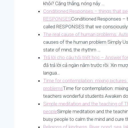
khỏi? Căng thẳng, nóng nảy …
Conditioned Responses – things that secr
RESPONSES
Conditioned Responses – th
called RESPONSES that we consciously
The real cause of human problems: Auti
causes of the human problem Simply Us
state of mind, the rhythm …
Trả lời cho câu hỏi triết học – Answer fo
đã trả lời cả ngàn năm trước rồi. Xin mượ
langua…
Time for contemplation: mixing pictures
problems
Time for contemplation: mixing
teachers wonderful students Awaken do
Simple meditation and the teaching of T
people
Simple meditation and the teachi
busy people to calm the mind and cure t
Religions of kindness: River, pond, sea, l