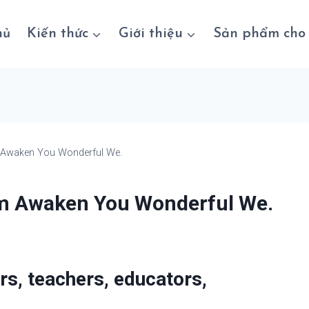
hủ
Kiến thức
Giới thiệu
Sản phẩm cho 
m Awaken You Wonderful We.
om Awaken You Wonderful We.
rs, teachers, educators,