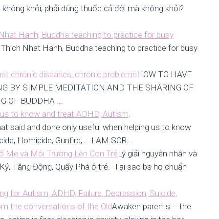
không khỏi, phải dùng thuốc cả đời mà không khỏi?
 Nhat Hanh, Buddha teaching to practice for busy
 Thich Nhat Hanh, Buddha teaching to practice for busy
ost chronic diseases, chronic problems
HOW TO HAVE
NG BY SIMPLE MEDITATION AND THE SHARING OF
G OF BUDDHA …
 us to know and treat ADHD, Autism,
at said and done only useful when helping us to know
cide, Homicide, Gunfire, … I AM SOR…
ố Mẹ và Môi Trường Lên Con Trẻ
Lý giải nguyên nhân và
Kỷ, Tăng Động, Quấy Phá ở trẻ. Tại sao bs họ chuẩn
ng for Autism, ADHD, Failure, Depression, Suicide,
rom the conversations of the Old
Awaken parents – the