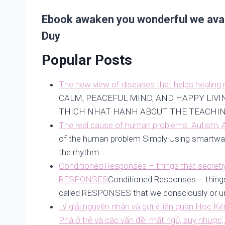
Ebook awaken you wonderful we avail
Duy
Popular Posts
The new view of diseases that helps healing
CALM, PEACEFUL MIND, AND HAPPY LIVI
THICH NHAT HANH ABOUT THE TEACHIN
The real cause of human problems: Autism, 
of the human problem Simply Using smartwat
the rhythm …
Conditioned Responses – things that secretly
RESPONSES
Conditioned Responses – things 
called RESPONSES that we consciously or u
Lý giải nguyên nhân và gợi ý liên quan Học 
Phá ở trẻ và các vấn đề: mất ngủ, suy nhược,