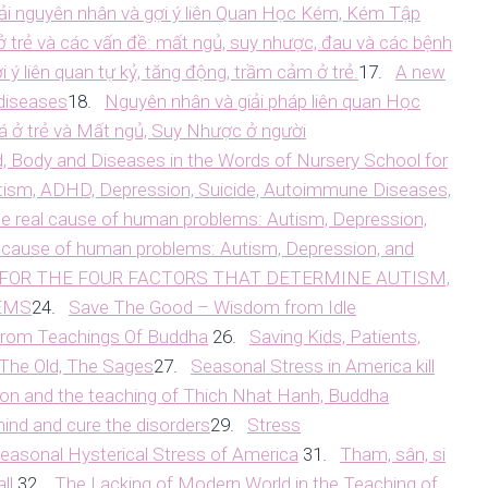
iải nguyên nhân và gợi ý liên Quan Học Kém, Kém Tập
 trẻ và các vấn đề: mất ngủ, suy nhược, đau và các bệnh
i ý liên quan tự kỷ, tăng động, trầm cảm ở trẻ.
17.
A new
 diseases
18.
Nguyên nhân và giải pháp liên quan Học
 ở trẻ và Mất ngủ, Suy Nhược ở người
nd, Body and Diseases in the Words of Nursery School for
utism, ADHD, Depression, Suicide, Autoimmune Diseases,
e real cause of human problems: Autism, Depression,
l cause of human problems: Autism, Depression, and
 FOR THE FOUR FACTORS THAT DETERMINE AUTISM,
EMS
24.
Save The Good – Wisdom from Idle
 from Teachings Of Buddha
26.
Saving Kids, Patients,
 The Old, The Sages
27.
Seasonal Stress in America kill
ion and the teaching of Thich Nhat Hanh, Buddha
mind and cure the disorders
29.
Stress
easonal Hysterical Stress of America
31.
Tham, sân, si
ll
32.
The Lacking of Modern World in the Teaching of