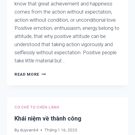
know that great achievement and happiness
ADHD,
comes from the action without expectation,
DEPRESSION,
AND
action without condition, or unconditional love.
SUICIDE
Positive emotion, enthusiasm, energy belong to
PART
attitude, that why positive attitude can be
4
understood that taking action vigorously and
selflessly without expectation. Positive people
take little material but…
TEACHING
READ MORE
OF
LAO
TZU
–
HOW
CƠ CHẾ TỰ CHỮA LÀNH
WE
CAN
Khái niệm về thành công
KNOW
WHERE
By
duyvan64
Tháng 1 16, 2023