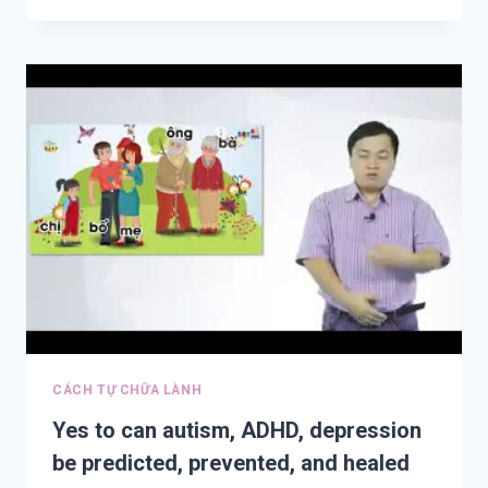
VỀ
THÀNH
CÔNG
CÁCH TỰ CHỮA LÀNH
Yes to can autism, ADHD, depression
be predicted, prevented, and healed