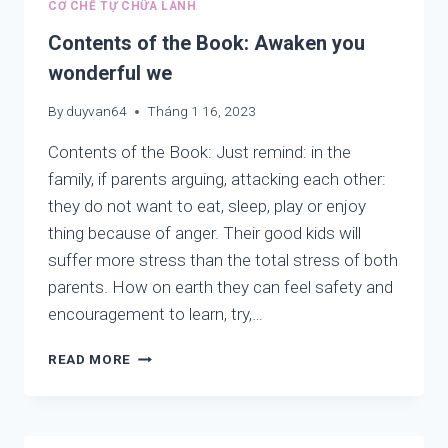
CƠ CHẾ TỰ CHỮA LÀNH
FOR
WONDERFUL
Contents of the Book: Awaken you
WE,
wonderful we
KIDS,
PEOPLE,
By
duyvan64
Tháng 1 16, 2023
COUNTRIES
AND
Contents of the Book: Just remind: in the
WORLD
family, if parents arguing, attacking each other:
they do not want to eat, sleep, play or enjoy
thing because of anger. Their good kids will
suffer more stress than the total stress of both
parents. How on earth they can feel safety and
encouragement to learn, try,…
CONTENTS
READ MORE
OF
THE
BOOK:
AWAKEN