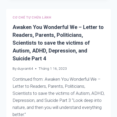
LOOKING
AT
A
CƠ CHẾ TỰ CHỮA LÀNH
PIPPALA
LEAF
Awaken You Wonderful We – Letter to
HELPS
Readers, Parents, Politicians,
US
Scientists to save the victims of
GAIN
MINDFULNESS
Autism, ADHD, Depression, and
AND
Suicide Part 4
UNDERSTANDING
OF
By
duyvan64
Tháng 1 16, 2023
TAO
TE
Continued from: Awaken You Wonderful We –
CHING
Letter to Readers, Parents, Politicians,
Scientists to save the victims of Autism, ADHD,
Depression, and Suicide Part 3 “Look deep into
nature, and then you will understand everything
better.”