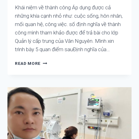
IS
Khái niệm về thành công Áp dụng được cả
THE
SOURCE
những khía cạnh nhỏ như: cuộc sống, hôn nhân,
OF
mối quan hệ, công việc. số định nghĩa về thành
OUR
công mình tham khảo được để trả bài cho lớp
PROBLEMS
AND
Quản lý cấp trung của Vân Nguyên. Mình xin
DISEASES,
trình bày 5 quan điểm sauĐịnh nghĩa của…
ESPECIALLY
MENTAL
KHÁI
READ MORE
ILLNESS
NIỆM
VỀ
THÀNH
CÔNG