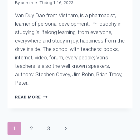
SÁCH
By
admin
Tháng 1 16, 2023
CHO
Van Duy Dao from Vietnam, is a pharmacist,
CUỘC
SỐNG,
learner of personal development. Philosophy in
GIA
studying is lifelong learning, from everyone,
ĐÌNH:
everywhere and study in joy, happiness from the
BỘ
SÁCH
drive inside. The school with teachers: books,
400K
internet, video, forum, every people; Van’s
teachers is also the well-known speakers,
authors: Stephen Covey, Jim Rohn, Brian Tracy,
Peter…
X-
READ MORE
FACTOR
–
VAN
DUY
Page
Next
1
2
3
DAO
Page