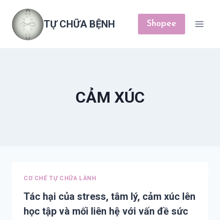
Skip
to
TỰ CHỮA BỆNH
Shopee
content
CẢM XÚC
CƠ CHẾ TỰ CHỮA LÀNH
Tác hại của stress, tâm lý, cảm xúc lên
học tập và mối liên hệ với vấn đề sức