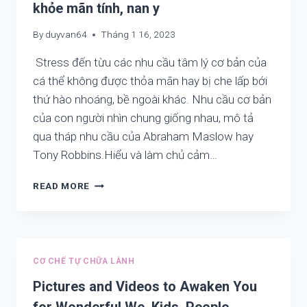
khỏe mãn tính, nan y
By
duyvan64
Tháng 1 16, 2023
Stress đến từu các nhu cầu tâm lý cơ bản của
cá thể không được thỏa mãn hay bị che lấp bới
thứ hào nhoáng, bề ngoài khác. Nhu cầu cơ bản
của con người nhìn chung giống nhau, mô tả
qua tháp nhu cầu của Abraham Maslow hay
Tony Robbins.Hiểu và làm chủ cảm…
TÁC
READ MORE
HẠI
CỦA
STRESS,
TÂM
LÝ,
CƠ CHẾ TỰ CHỮA LÀNH
CẢM
XÚC
Pictures and Videos to Awaken You
LÊN