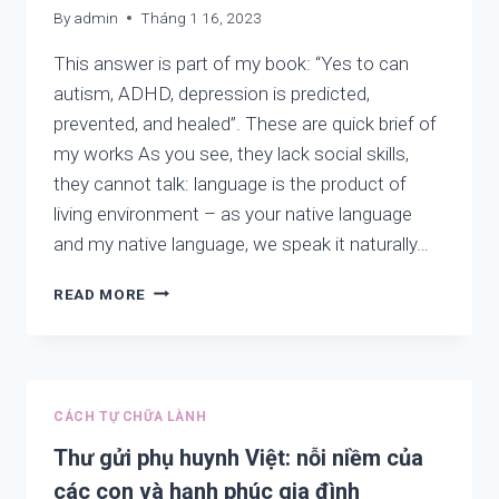
By
admin
Tháng 1 16, 2023
This answer is part of my book: “Yes to can
autism, ADHD, depression is predicted,
prevented, and healed”. These are quick brief of
my works As you see, they lack social skills,
they cannot talk: language is the product of
living environment – as your native language
and my native language, we speak it naturally…
YES
READ MORE
TO
CAN
AUTISM,
ADHD,
DEPRESSION
CÁCH TỰ CHỮA LÀNH
BE
PREDICTED,
Thư gửi phụ huynh Việt: nỗi niềm của
PREVENTED,
các con và hạnh phúc gia đình
AND