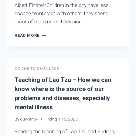
Albert EinsteinChildren in the city have less
chance to interact with others; they spend
most of the time on television,…
AWAKEN
READ MORE
YOU
WONDERFUL
WE
–
LETTER
CƠ CHẾ TỰ CHỮA LÀNH
TO
READERS,
Teaching of Lao Tzu – How we can
PARENTS,
know where is the source of our
POLITICIANS,
problems and diseases, especially
SCIENTISTS
TO
mental illness
SAVE
THE
By
duyvan64
Tháng 1 16, 2023
VICTIMS
OF
Reading the teaching of Lao Tzu and Buddha, I
AUTISM,