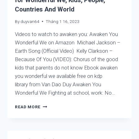
for Wonderful We, Kids, People,
HỌC
Countries And World
TẬP
VÀ
By
duyvan64
Tháng 1 16, 2023
MỐI
LIÊN
Videos to watch to awaken you: Awaken You
HỆ
VỚI
Wonderful We on Amazon Michael Jackson –
VẤN
Earth Song (Official Video) Kelly Clarkson –
ĐỀ
Because Of You (VIDEO): Chorus of the good
SỨC
kids that parents do not know Ebook awaken
KHỎE
MÃN
you wonderful we available free on kdp
TÍNH,
library from Van Dao Duy Awaken You
NAN
Wonderful We Fighting at school, work: No…
Y
PICTURES
READ MORE
AND
VIDEOS
TO
AWAKEN
YOU