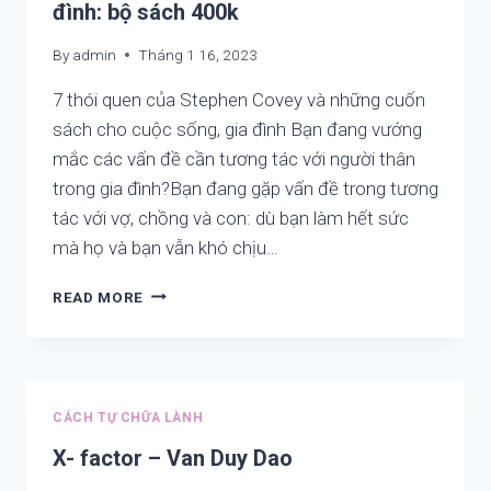
đình: bộ sách 400k
VÀ
HẠNH
By
admin
Tháng 1 16, 2023
PHÚC
GIA
7 thói quen của Stephen Covey và những cuốn
ĐÌNH
sách cho cuộc sống, gia đình Bạn đang vướng
mắc các vấn đề cần tương tác với người thân
trong gia đình?Bạn đang gặp vấn đề trong tương
tác với vợ, chồng và con: dù bạn làm hết sức
mà họ và bạn vẫn khó chịu…
7
READ MORE
THÓI
QUEN
CỦA
STEPHEN
COVEY
CÁCH TỰ CHỮA LÀNH
VÀ
NHỮNG
X- factor – Van Duy Dao
CUỐN