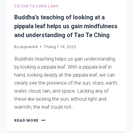
YOU
CƠ CHẾ TỰ CHỮA LÀNH
WONDERFUL
WE
Buddha’s teaching of looking at a
pippala leaf helps us gain mindfulness
and understanding of Tao Te Ching
By
duyvan64
Tháng 1 16, 2023
Buddha’s teaching helps us gain understanding
by looking a pippala leaf. With a pippala leaf in
hand, looking deeply at the pippala leaf, we can
clearly see the presence of the sun, stars, earth,
water, cloud, rain, and space. Lacking any of
these like lacking the sun, without light and
warmth, the leaf could not…
BUDDHA’S
READ MORE
TEACHING
OF