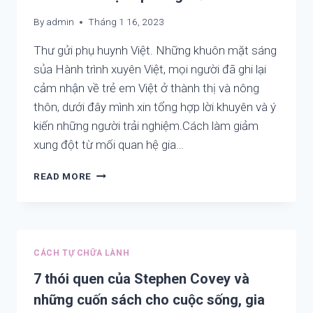
HEALED
By
admin
Tháng 1 16, 2023
Thư gửi phụ huynh Việt. Những khuôn mặt sáng
sủa Hành trình xuyên Việt, mọi người đã ghi lại
cảm nhận về trẻ em Việt ở thành thị và nông
thôn, dưới đây mình xin tổng hợp lời khuyên và ý
kiến những người trải nghiệm.Cách làm giảm
xung đột từ mối quan hệ gia…
THƯ
READ MORE
GỬI
PHỤ
HUYNH
VIỆT:
NỖI
CÁCH TỰ CHỮA LÀNH
NIỀM
CỦA
7 thói quen của Stephen Covey và
CÁC
những cuốn sách cho cuộc sống, gia
CON