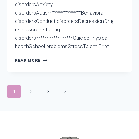
disordersAnxiety
disordersAutism*************Behavioral
disordersConduct disordersDepressionDrug
use disordersEating
disorders*****************SuicidePhysical
healthSchool problemsStressTalent Brief…
COUNTDOWN
READ MORE
OF
THE
BOOK
“AWAKEN
Page
Next
1
2
3
YOU
WONDERFUL
navigation
Page
WE”
ON
AMAZON