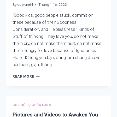
TẬP
By
duyvan64
Tháng 1 16, 2023
TRUNG,
TỰ
“Good kids, good people stuck, commit on
KỶ,
these because of their Goodness,
TĂNG
Consideration, and Helplessness.” Kinds of
ĐỘNG,
QUẤY
Stuff of thinking: They love you, do not make
PHÁ
them cry, do not make them hurt, do not make
Ở
them hungry for love because of Ignorance,
TRẺ
VÀ
HatredChúng yêu bạn, đừng làm chúng đau vì
MẤT
cái tham, giận, thắng…
NGỦ,
SUY
SAVE
READ MORE
NHƯỢC
THE
Ở
GOOD
NGƯỜI
–
LỚN.
WISDOM
FROM
CƠ CHẾ TỰ CHỮA LÀNH
IDLE
CONTEMPLATION
Pictures and Videos to Awaken You