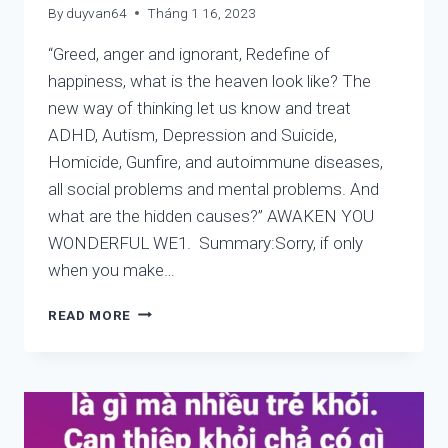
By
duyvan64
Tháng 1 16, 2023
“Greed, anger and ignorant, Redefine of
happiness, what is the heaven look like? The
new way of thinking let us know and treat
ADHD, Autism, Depression and Suicide,
Homicide, Gunfire, and autoimmune diseases,
all social problems and mental problems. And
what are the hidden causes?” AWAKEN YOU
WONDERFUL WE1. Summary:Sorry, if only
when you make…
PHILOSOPHY,
READ MORE
SCIENCE,
MEDICINE,
BRAIN,
MIND,
BODY
AND