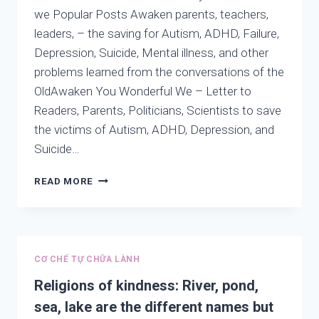
ĐỘNG,
we Popular Posts Awaken parents, teachers,
QUẤY
leaders, – the saving for Autism, ADHD, Failure,
PHÁ
Depression, Suicide, Mental illness, and other
Ở
problems learned from the conversations of the
TRẺ
VÀ
OldAwaken You Wonderful We – Letter to
MẤT
Readers, Parents, Politicians, Scientists to save
NGỦ,
the victims of Autism, ADHD, Depression, and
SUY
NHƯỢC
Suicide…
Ở
NGƯỜI
LIST
READ MORE
LỚN.
OF
THE
BEST
WRITINGS
IN
CƠ CHẾ TỰ CHỮA LÀNH
THE
WEB
Religions of kindness: River, pond,
AWAKENYOUWONDERFULWE.COM
sea, lake are the different names but
LISTED