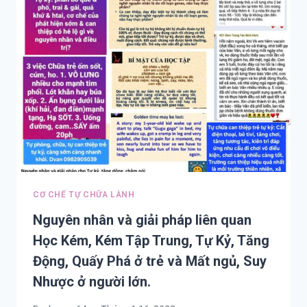
USEFUL
WHEN
HELP
US
TO
KNOW
AND
TREAT
ADHD,
AUTISM,
DEPRESSION
AND
SUICIDE,
HOMOCIDE,
CƠ CHẾ TỰ CHỮA LÀNH
GUNFIRE
Nguyên nhân và giải pháp liên quan
Học Kém, Kém Tập Trung, Tự Kỷ, Tăng
Động, Quấy Phá ở trẻ và Mất ngủ, Suy
Nhược ở người lớn.