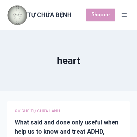
Skip
to
TỰ CHỮA BỆNH
Shopee
content
heart
CƠ CHẾ TỰ CHỮA LÀNH
What said and done only useful when
help us to know and treat ADHD,