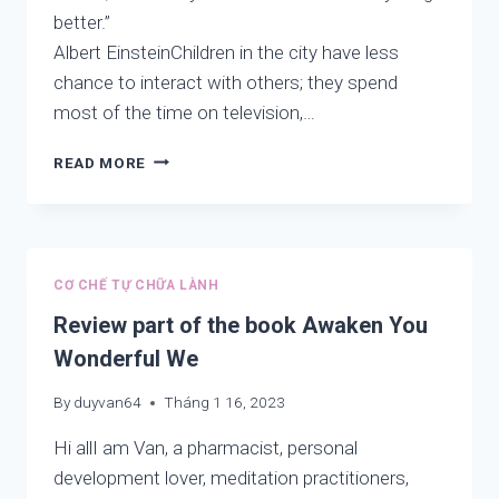
better.”
Albert EinsteinChildren in the city have less
chance to interact with others; they spend
most of the time on television,…
AWAKEN
READ MORE
YOU
WONDERFUL
WE
–
LETTER
CƠ CHẾ TỰ CHỮA LÀNH
TO
READERS,
Review part of the book Awaken You
PARENTS,
Wonderful We
POLITICIANS,
SCIENTISTS
By
duyvan64
Tháng 1 16, 2023
TO
SAVE
Hi allI am Van, a pharmacist, personal
THE
development lover, meditation practitioners,
VICTIMS