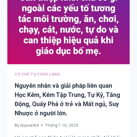
DISEASES
IN
THE
WORDS
OF
NURSERY
SCHOOL
FOR
ALL
CƠ CHẾ TỰ CHỮA LÀNH
Nguyên nhân và giải pháp liên quan
Học Kém, Kém Tập Trung, Tự Kỷ, Tăng
Động, Quấy Phá ở trẻ và Mất ngủ, Suy
Nhược ở người lớn.
By
duyvan64
Tháng 1 16, 2023