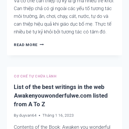
Và cơ chế can thiệp tự kỷ là gì mà nhiều trẻ khỏi.
Can thiệp chả có gì ngoài các yếu tố tương tác
môi trường, ăn, chơi, chạy, cát, nước, tự do và
can thiệp hiệu quả khi giáo dục bố mẹ. Thực tế
nhiều bé tự kỷ khỏi bởi tương tác có tâm đó.
NGUYÊN
READ MORE
NHÂN
VÀ
GIẢI
PHÁP
LIÊN
CƠ CHẾ TỰ CHỮA LÀNH
QUAN
HỌC
List of the best writings in the web
KÉM,
Awakenyouwonderfulwe.com listed
KÉM
from A To Z
TẬP
TRUNG,
By
duyvan64
Tháng 1 16, 2023
TỰ
KỶ,
Contents of the Book: Awaken you wonderful
TĂNG