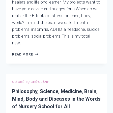
healers and lifelong learner. My projects want to
OF
AUTISM,
have your advice and suggestions:When do we
ADHD,
realize the Effects of stress on mind, body,
DEPRESSION,
world? In mind, the brain we called mental
AND
SUICIDE
problems, insomnia, ADHD, a headache, suicide
PART
problems, social problems.This is my total
4
new…
REVIEW
READ MORE
PART
OF
THE
BOOK
AWAKEN
CƠ CHẾ TỰ CHỮA LÀNH
YOU
WONDERFUL
Philosophy, Science, Medicine, Brain,
WE
Mind, Body and Diseases in the Words
of Nursery School for All