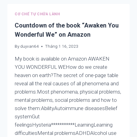
POND,
SEA,
CƠ CHẾ TỰ CHỮA LÀNH
LAKE
ARE
Countdown of the book “Awaken You
THE
Wonderful We” on Amazon
DIFFERENT
NAMES
By
duyvan64
Tháng 1 16, 2023
BUT
CONTAIN
My book is available on Amazon AWAKEN
CONTAIN
YOU WONDERFUL WEHow do we create
ONE
heaven on earth?The secret of one-page table
THING:
WATER,
reveal all the real causes of all phenomena and
SO
problems:Most phenomena, physical problems,
DO
mental problems, social problems and how to
THE
RELIGIONS.
solve them:AbilityAutoimmune diseasesBelief
systemGut
feelingsHysteria***********LearningLearning
difficultiesMental problemsADHDAlcohol use