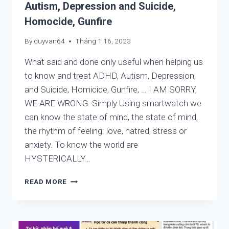
Autism, Depression and Suicide,
Homocide, Gunfire
By
duyvan64
Tháng 1 16, 2023
What said and done only useful when helping us
to know and treat ADHD, Autism, Depression,
and Suicide, Homicide, Gunfire, … I AM SORRY,
WE ARE WRONG. Simply Using smartwatch we
can know the state of mind, the state of mind,
the rhythm of feeling: love, hatred, stress or
anxiety. To know the world are
HYSTERICALLY…
WHAT
READ MORE
SAID
AND
DONE
ONLY