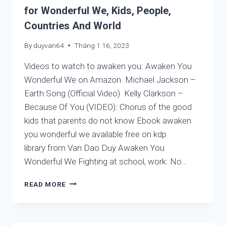
for Wonderful We, Kids, People,
Countries And World
By
duyvan64
Tháng 1 16, 2023
Videos to watch to awaken you: Awaken You
Wonderful We on Amazon Michael Jackson –
Earth Song (Official Video) Kelly Clarkson –
Because Of You (VIDEO): Chorus of the good
kids that parents do not know Ebook awaken
you wonderful we available free on kdp
library from Van Dao Duy Awaken You
Wonderful We Fighting at school, work: No…
PICTURES
READ MORE
AND
VIDEOS
TO
AWAKEN