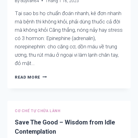
By
duyvan64
Tháng 1 16, 2023
Tại sao bs họ chuẩn đoán nhanh, kê đơn nhanh
mà bệnh thì không khỏi, phải dùng thuốc cả đời
mà không khỏi Căng thẳng, nóng nảy hay stress
có 3 hormon: Epinephine (adrenalin),
norepinephrin: cho căng cơ, dồn máu về trung
ương, thu rút máu ở ngoại vi làm lạnh chân tay,
đỏ mặt…
NGUYÊN
READ MORE
NHÂN
VÀ
GIẢI
PHÁP
LIÊN
CƠ CHẾ TỰ CHỮA LÀNH
QUAN
HỌC
Save The Good – Wisdom from Idle
KÉM,
Contemplation
KÉM