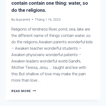
contain contain one thing: water, so
FROM
A
do the religions.
TO
Z
By
duyvan64
Tháng 1 16, 2023
Religions of kindness.River, pond, sea, lake are
the different name of things contain water, so
do the religions.Awaken parents wonderful kids
– Awaken teacher wonderful students –
Awaken physicians wonderful patients –
Awaken leaders wonderful world.Gandhi,
Mother Teresa, Jesu, … taught and live with
this.But shallow of love may make the pain
more than love….
RELIGIONS
READ MORE
OF
KINDNESS:
RIVER,