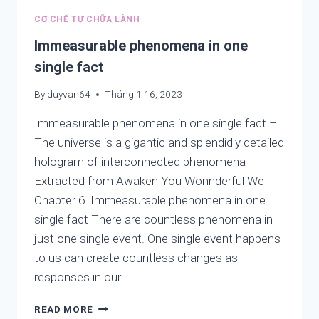
YOU
CƠ CHẾ TỰ CHỮA LÀNH
FOR
WONDERFUL
Immeasurable phenomena in one
WE,
single fact
KIDS,
PEOPLE,
By
duyvan64
Tháng 1 16, 2023
COUNTRIES
AND
Immeasurable phenomena in one single fact –
WORLD
The universe is a gigantic and splendidly detailed
hologram of interconnected phenomena
Extracted from Awaken You Wonnderful We
Chapter 6. Immeasurable phenomena in one
single fact There are countless phenomena in
just one single event. One single event happens
to us can create countless changes as
responses in our…
IMMEASURABLE
READ MORE